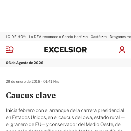
LO DE HOY:
La DEA reconoce a García Harfuch
Gastélum
Dragones m
E
x
M
I
c
e
n
n
e
i
06 de Agosto de 2026
ú
l
c
s
i
i
a
29 de enero de 2016 - 01:41 Hrs
o
r
r
S
Caucus clave
e
s
i
Inicia febrero con el arranque de la carrera presidencial
ó
en Estados Unidos, en el caucus de Iowa, estado rural —
n
el granero de EU— y conservador del Medio Oeste, de