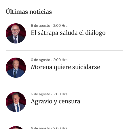
m
Últimas noticias
p
a
6 de agosto - 2:00 Hrs
r
El sátrapa saluda el diálogo
t
i
r
6 de agosto - 2:00 Hrs
Morena quiere suicidarse
6 de agosto - 2:00 Hrs
Agravio y censura
6 de agosto - 2:00 Hrs