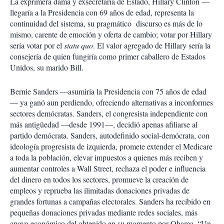
La exprimera dama y exsecretaria de Estado, Hillary Clinton —
llegaría a la Presidencia con 69 años de edad, representa la
continuidad del sistema, su pragmático discurso es más de lo
mismo, carente de emoción y oferta de cambio; votar por Hillary
sería votar por el
statu quo
. El valor agregado de Hillary sería la
consejería de quien fungiría como primer caballero de Estados
Unidos, su marido Bill.
Bernie Sanders —asumiría la Presidencia con 75 años de edad
— ya ganó aun perdiendo, ofreciendo alternativas a inconformes
sectores demócratas. Sanders, el congresista independiente con
más antigüedad —desde 1991—, decidió apenas afiliarse al
partido demócrata. Sanders, autodefinido social-demócrata, con
ideología progresista de izquierda, promete extender el Medicare
a toda la población, elevar impuestos a quienes más reciben y
aumentar controles a Wall Street, rechaza el poder e influencia
del dinero en todos los sectores, promueve la creación de
empleos y reprueba las ilimitadas donaciones privadas de
grandes fortunas a campañas electorales. Sanders ha recibido en
pequeñas donaciones privadas mediante redes sociales, más
apoyo económico del obtenido en su momento por Obama. “Un