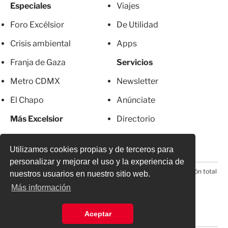
Especiales
Viajes
Foro Excélsior
De Utilidad
Crisis ambiental
Apps
Franja de Gaza
Servicios
Metro CDMX
Newsletter
El Chapo
Anúnciate
Más Excelsior
Directorio
Mujeres
Suscripciones
Utilizamos cookies propias y de terceros para
personalizar y mejorar el uso y la experiencia de
© 2026 Todos los derechos reservados. Prohibida la reproducción total
nuestros usuarios en nuestro sitio web.
o parcial, incluyendo cualquier medio electrónico*
Más información
Aceptar