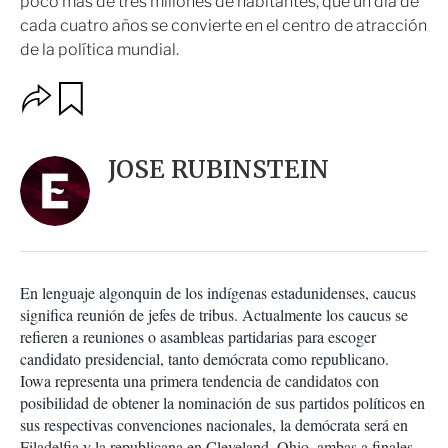
poco más de tres millones de habitantes, que un día de
cada cuatro años se convierte en el centro de atracción
de la política mundial.
O
G
u
p
a
c
r
i
d
JOSE RUBINSTEIN
o
a
n
r
e
s
d
e
c
En lenguaje algonquin de los indígenas estadunidenses, caucus
o
significa reunión de jefes de tribus. Actualmente los caucus se
m
refieren a reuniones o asambleas partidarias para escoger
p
a
candidato presidencial, tanto demócrata como republicano.
r
Iowa representa una primera tendencia de candidatos con
t
posibilidad de obtener la nominación de sus partidos políticos en
i
sus respectivas convenciones nacionales, la demócrata será en
r
Filadelfia y la republicana en Cleveland, Ohio, ambas a finales