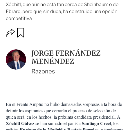
Xóchitl, que aún no está tan cerca de Sheinbaum o de
Ebrard, pero que, sin duda, ha construido una opción
competitiva
O
G
u
p
a
c
r
i
d
JORGE FERNÁNDEZ
o
a
n
MENÉNDEZ
r
e
s
Razones
d
e
c
o
m
p
En el Frente Amplio no hubo demasiadas sorpresas a la hora de
a
definir los aspirantes que cerrarán el proceso de selección de
r
quien será, en los hechos, la próxima candidata presidencial. A
t
Xóchitl Gálvez
Santiago Creel
se han sumado el panista
, los
i
Enrique de la Madrid
Beatriz Paredes
priistas
y
, y finalmente
r