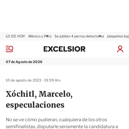
LO DE HOY:
México y Perú
Se jubilan 4 perros detectores
Jalapeños baj
E
x
M
I
c
e
n
n
e
i
07 de Agosto de 2026
ú
l
c
s
i
i
a
10 de agosto de 2023 - 01:59 Hrs
o
r
r
S
Xóchitl, Marcelo,
e
s
especulaciones
i
ó
n
No se ve cómo pudieran, cualquiera de los otros
semifinalistas, disputarle seriamente la candidatura a