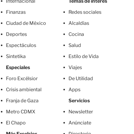
Internacional
Temas de interés
Finanzas
Redes sociales
Ciudad de México
Alcaldías
Deportes
Cocina
Espectáculos
Salud
Sintetika
Estilo de Vida
Especiales
Viajes
Foro Excélsior
De Utilidad
Crisis ambiental
Apps
Franja de Gaza
Servicios
Metro CDMX
Newsletter
El Chapo
Anúnciate
Más Excelsior
Directorio