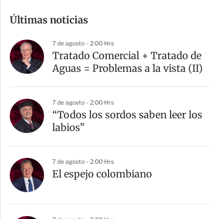
m
Últimas noticias
p
a
7 de agosto - 2:00 Hrs
r
Tratado Comercial + Tratado de
t
Aguas = Problemas a la vista (II)
i
r
7 de agosto - 2:00 Hrs
“Todos los sordos saben leer los
labios”
7 de agosto - 2:00 Hrs
El espejo colombiano