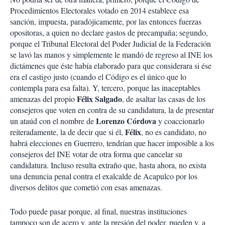
Procedimientos Electorales votado en 2014 establece esa
sanción, impuesta, paradójicamente, por las entonces fuerzas
opositoras, a quien no declare gastos de precampaña; segundo,
porque el Tribunal Electoral del Poder Judicial de la Federación
se lavó las manos y simplemente le mandó de regreso al INE los
dictámenes que éste había elaborado para que considerara si ése
era el castigo justo (cuando el Código es el único que lo
contempla para esa falta). Y, tercero, porque las inaceptables
Félix Salgado
amenazas del propio
, de asaltar las casas de los
consejeros que voten en contra de su candidatura, la de presentar
Lorenzo Córdova
un ataúd con el nombre de
y coaccionarlo
Félix
reiteradamente, la de decir que si él,
, no es candidato, no
habrá elecciones en Guerrero, tendrían que hacer imposible a los
consejeros del INE votar de otra forma que cancelar su
candidatura. Incluso resulta extraño que, hasta ahora, no exista
una denuncia penal contra el exalcalde de Acapulco por los
diversos delitos que cometió con esas amenazas.
Todo puede pasar porque, al final, nuestras instituciones
tampoco son de acero y, ante la presión del poder, pueden y, a