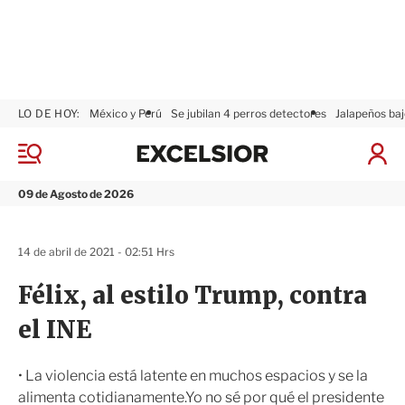
LO DE HOY:
México y Perú
Se jubilan 4 perros detectores
Jalapeños baj
E
x
M
I
c
e
n
n
e
i
09 de Agosto de 2026
ú
l
c
s
i
i
a
14 de abril de 2021 - 02:51 Hrs
o
r
r
S
Félix, al estilo Trump, contra
e
s
el INE
i
ó
n
• La violencia está latente en muchos espacios y se la
alimenta cotidianamente.Yo no sé por qué el presidente