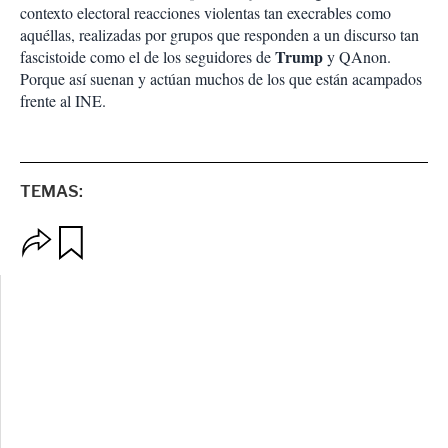
contexto electoral reacciones violentas tan execrables como
aquéllas, realizadas por grupos que responden a un discurso tan
Trump
fascistoide como el de los seguidores de
y QAnon.
Porque así suenan y actúan muchos de los que están acampados
frente al INE.
TEMAS:
O
G
p
u
c
a
i
r
o
d
n
a
e
r
s