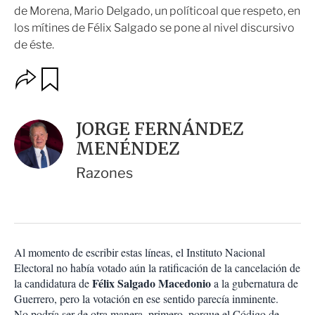
de Morena, Mario Delgado, un políticoal que respeto, en
los mítines de Félix Salgado se pone al nivel discursivo
de éste.
O
G
u
p
a
c
r
i
d
JORGE FERNÁNDEZ
o
a
n
MENÉNDEZ
r
e
s
Razones
d
e
c
o
m
p
Al momento de escribir estas líneas, el Instituto Nacional
a
Electoral no había votado aún la ratificación de la cancelación de
r
Félix Salgado Macedonio
la candidatura de
a la gubernatura de
t
Guerrero, pero la votación en ese sentido parecía inminente.
i
No podría ser de otra manera, primero, porque el Código de
r