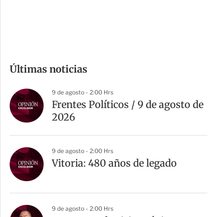
d
e
c
o
m
Últimas noticias
p
a
9 de agosto - 2:00 Hrs
r
Frentes Políticos / 9 de agosto de
t
2026
i
r
9 de agosto - 2:00 Hrs
Vitoria: 480 años de legado
9 de agosto - 2:00 Hrs