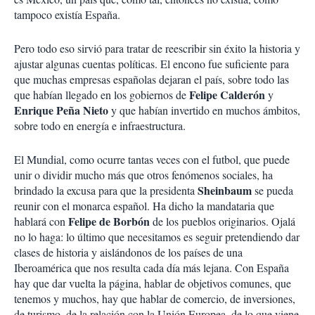
tampoco existía España.
Pero todo eso sirvió para tratar de reescribir sin éxito la historia y
ajustar algunas cuentas políticas. El encono fue suficiente para
que muchas empresas españolas dejaran el país, sobre todo las
Felipe Calderón
que habían llegado en los gobiernos de
y
Enrique Peña Nieto
y que habían invertido en muchos ámbitos,
sobre todo en energía e infraestructura.
El Mundial, como ocurre tantas veces con el futbol, que puede
unir o dividir mucho más que otros fenómenos sociales, ha
Sheinbaum
brindado la excusa para que la presidenta
se pueda
reunir con el monarca español. Ha dicho la mandataria que
Felipe de Borbón
hablará con
de los pueblos originarios. Ojalá
no lo haga: lo último que necesitamos es seguir pretendiendo dar
clases de historia y aislándonos de los países de una
Iberoamérica que nos resulta cada día más lejana.
Con España
hay que dar vuelta la página, hablar de objetivos comunes, que
tenemos y muchos, hay que hablar de comercio, de inversiones,
de turismo, de la relación con la Unión Europea, de lo que viene