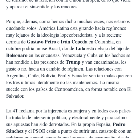
y aparcar el sinsentido y los rencores.
Porque, además, como hemos dicho muchas veces, nos estamos
quedando solos: América Latina está girando hacia regímenes
muy lejanos de la ideología lopezobradorista, y a la reciente
Gustavo Petro
Iván Cepeda
derrota de
e
en Colombia, en
Lula
octubre podría unirse Brasil, donde
está debajo del hijo de
Bolsonaro
en las encuestas. Venezuela y Cuba en los hechos se
Trump
han rendido a las presiones de
y van encaminadas, les
guste o no, hacia un cambio de régimen. Las relaciones con
Argentina, Chile, Bolivia, Perú y Ecuador son tan malas que con
los tres últimos literalmente no las mantenemos. Lo mismo
sucede con los países de Centroamérica, en forma notable con El
Salvador.
La 4T reclama por la injerencia extranjera y en todos esos países
ha tratado de intervenir política, y electoralmente y para colmo
Pedro
sus apuestas han sido derrotadas. En la propia España,
Sánchez
y el PSOE están a punto de sufrir una catástrofe con un
gobierno que caerá, acosado por los casos de corrupción, desde