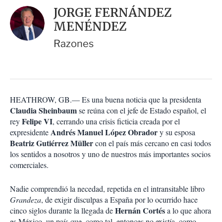
i
d
JORGE FERNÁNDEZ
o
a
n
MENÉNDEZ
r
e
s
Razones
d
e
c
o
m
p
HEATHROW, GB.— Es una buena noticia que la presidenta
a
Claudia Sheinbaum
se reúna con el jefe de Estado español, el
r
Felipe VI
rey
, cerrando una crisis ficticia creada por el
t
Andrés Manuel López Obrador
expresidente
y su esposa
i
Beatriz Gutiérrez Müller
con el país más cercano en casi todos
r
los sentidos a nosotros y uno de nuestros más importantes socios
comerciales.
Nadie comprendió la necedad, repetida en el intransitable libro
Grandeza
, de exigir disculpas a España por lo ocurrido hace
Hernán Cortés
cinco siglos durante la llegada de
a lo que ahora
es México, un país que, como tal, entonces no existía, como