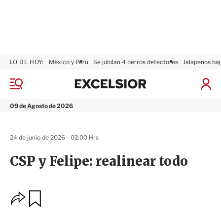
LO DE HOY:
México y Perú
Se jubilan 4 perros detectores
Jalapeños baj
E
x
M
I
c
e
n
n
e
i
09 de Agosto de 2026
ú
l
c
s
i
i
a
24 de junio de 2026 - 02:00 Hrs
o
r
r
S
CSP y Felipe: realinear todo
e
s
i
ó
O
G
n
u
p
a
c
r