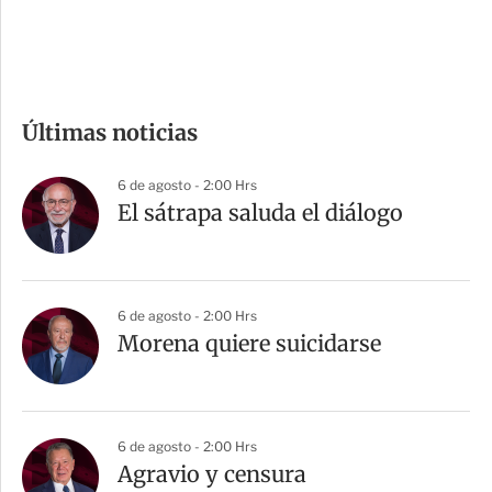
e
c
o
m
Últimas noticias
p
a
6 de agosto - 2:00 Hrs
r
El sátrapa saluda el diálogo
t
i
r
6 de agosto - 2:00 Hrs
Morena quiere suicidarse
6 de agosto - 2:00 Hrs
Agravio y censura