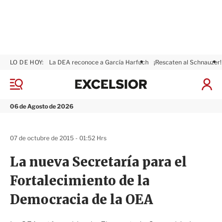
LO DE HOY:
La DEA reconoce a García Harfuch
¡Rescaten al Schnauzer!
E
x
M
I
c
e
n
n
e
i
06 de Agosto de 2026
ú
l
c
s
i
i
a
07 de octubre de 2015 - 01:52 Hrs
o
r
r
S
La nueva Secretaría para el
e
s
Fortalecimiento de la
i
ó
Democracia de la OEA
n