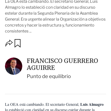
La OEA está cambiando. El secretario General, Luis
Almagro lo estableció con claridad en su discurso
estelar durante la Segunda Plenaria de la Asamblea
General. Era urgente alinear la Organización a objetivos
concretos y hacer la estructura y, funcionamiento
consistentes ...
O
G
u
p
a
c
r
i
d
FRANCISCO GUERRERO
o
a
n
AGUIRRE
r
e
s
Punto de equilibrio
d
e
c
o
m
p
Luis Almagro
La OEA está cambiando. El secretario General,
a
lo estableció con claridad en su discurso estelar durante la