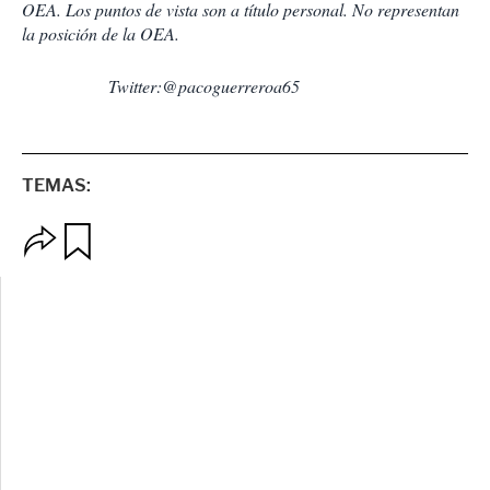
OEA. Los puntos de vista son a título personal. No representan
la posición de la OEA.
Twitter:@pacoguerreroa65
TEMAS:
O
G
p
u
c
a
i
r
o
d
n
a
e
r
s
d