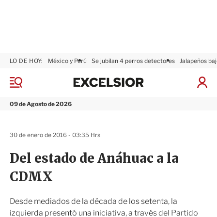
LO DE HOY:
México y Perú
Se jubilan 4 perros detectores
Jalapeños baj
E
x
M
I
c
e
n
n
e
i
09 de Agosto de 2026
ú
l
c
s
i
i
a
30 de enero de 2016 - 03:35 Hrs
o
r
r
S
Del estado de Anáhuac a la
e
s
CDMX
i
ó
n
Desde mediados de la década de los setenta, la
izquierda presentó una iniciativa, a través del Partido