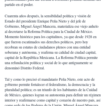
r
partido en el poder.
t
i
Cuarenta años después, la sensibilidad política y visión de
r
Estado del presidente Enrique Peña Nieto y del jefe de
Gobierno, Miguel Ángel Mancera, materializa ese viejo anhelo
al decretarse la Reforma Política para la Ciudad de México.
Momento histórico para los capitalinos, ya que desde 1928 en
que fueron escatimados sus derechos políticos, pero hoy
recobran su estatus de ciudadanos plenos con una entidad
soberana y autónoma, y reafirma su calidad de ciudad capital,
capital de la República Mexicana. La Reforma Política permite
una refundación política y social de lo que antiguamente se
denominó Distrito Federal.
Tal y como lo precisó el mandatario Peña Nieto, este acto de
gobierno permite fortalecer el federalismo, la democracia y la
pluralidad política; es un triunfo de los habitantes de la Cuidad
de México, quienes logran su autonomía para definir un régimen
interior y reafirmarse como capital y corazón de nuestro país, así
como sede de los Poderes de la Unión. Miguel Ángel Mancera