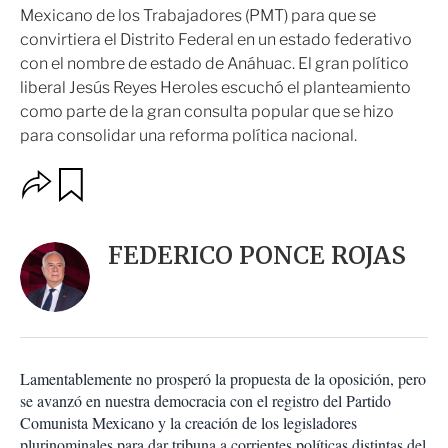
Mexicano de los Trabajadores (PMT) para que se
convirtiera el Distrito Federal en un estado federativo
con el nombre de estado de Anáhuac. El gran político
liberal Jesús Reyes Heroles escuchó el planteamiento
como parte de la gran consulta popular que se hizo
para consolidar una reforma política nacional.
O
G
u
p
a
c
r
i
d
FEDERICO PONCE ROJAS
o
a
n
r
e
s
d
e
c
Lamentablemente no prosperó la propuesta de la oposición, pero
o
se avanzó en nuestra democracia con el registro del Partido
m
Comunista Mexicano y la creación de los legisladores
p
a
plurinominales para dar tribuna a corrientes políticas distintas del