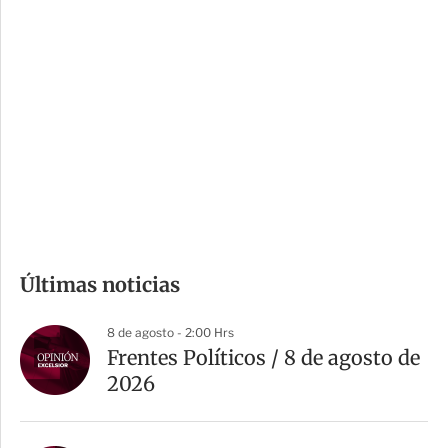
i
r
o
d
n
a
e
r
s
d
e
c
o
m
Últimas noticias
p
a
8 de agosto - 2:00 Hrs
r
Frentes Políticos / 8 de agosto de
t
2026
i
r