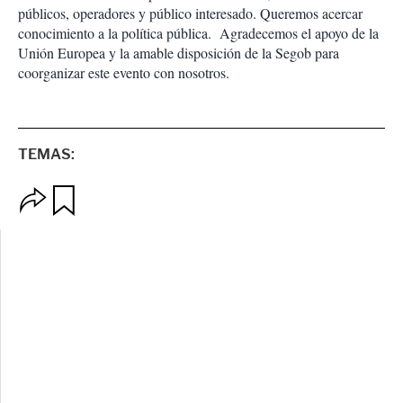
públicos, operadores y público interesado. Queremos acercar
conocimiento a la política pública. Agradecemos el apoyo de la
Unión Europea y la amable disposición de la Segob para
coorganizar este evento con nosotros.
TEMAS:
O
G
p
u
c
a
i
r
o
d
n
a
e
r
s
d