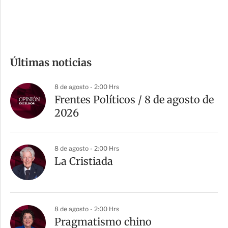
e
c
o
m
Últimas noticias
p
a
8 de agosto - 2:00 Hrs
r
Frentes Políticos / 8 de agosto de
t
2026
i
r
8 de agosto - 2:00 Hrs
La Cristiada
8 de agosto - 2:00 Hrs
Pragmatismo chino