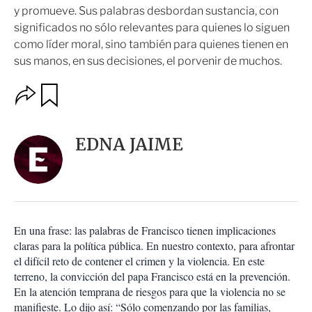
y promueve. Sus palabras desbordan sustancia, con
significados no sólo relevantes para quienes lo siguen
como líder moral, sino también para quienes tienen en
sus manos, en sus decisiones, el porvenir de muchos.
O
G
u
p
a
c
r
i
d
EDNA JAIME
o
a
n
r
e
s
d
e
c
En una frase: las palabras de Francisco tienen implicaciones
o
claras para la política pública. En nuestro contexto, para afrontar
m
el difícil reto de contener el crimen y la violencia. En este
p
a
terreno, la convicción del papa Francisco está en la prevención.
r
En la atención temprana de riesgos para que la violencia no se
t
manifieste. Lo dijo así: “Sólo comenzando por las familias,