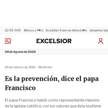
LO DE HOY:
México y Perú
Se jubilan 4 perros detectores
Jalapeños baj
E
x
M
I
c
e
n
n
e
i
08 de Agosto de 2026
ú
l
c
s
i
i
a
20 de febrero de 2016 - 06:04 Hrs
o
r
r
S
Es la prevención, dice el papa
e
s
Francisco
i
ó
n
El papa Francisco habló como representante máximo
de la Iglesia católica, con los valores que ésta sostiene