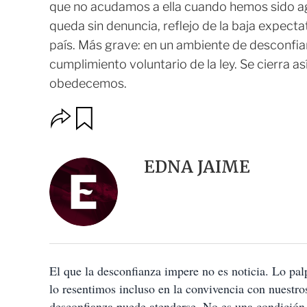
que no acudamos a ella cuando hemos sido ag
queda sin denuncia, reflejo de la baja expectati
país. Más grave: en un ambiente de desconfian
cumplimiento voluntario de la ley. Se cierra a
obedecemos.
O
G
u
p
a
c
r
i
d
EDNA JAIME
o
a
n
r
e
s
d
e
c
o
El que la desconfianza impere no es noticia. Lo pal
m
p
lo resentimos incluso en la convivencia con nuestro
a
desconfianza puede atenderse. No es una condición 