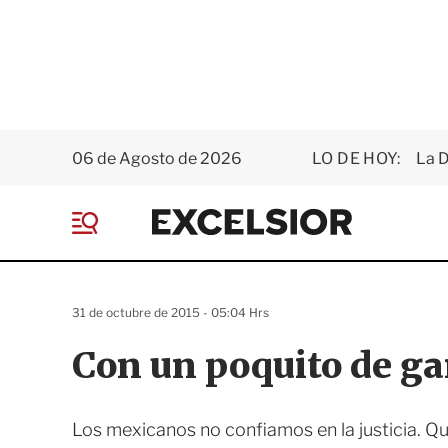
06 de Agosto de 2026
LO DE HOY:
La D
E
x
M
c
e
e
n
l
ú
s
31 de octubre de 2015 - 05:04 Hrs
i
o
Con un poquito de g
r
Los mexicanos no confiamos en la justicia. Qu