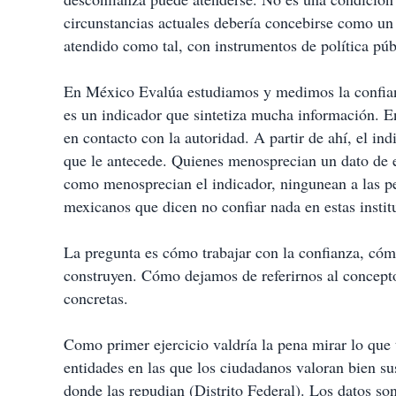
r
t
circunstancias actuales debería concebirse como un
i
atendido como tal, con instrumentos de política púb
r
En México Evalúa estudiamos y medimos la confianz
es un indicador que sintetiza mucha información. E
en contacto con la autoridad. A partir de ahí, el in
que le antecede. Quienes menosprecian un dato de e
como menosprecian el indicador, ningunean a las p
mexicanos que dicen no confiar nada en estas insti
La pregunta es cómo trabajar con la confianza, có
construyen. Cómo dejamos de referirnos al concepto 
concretas.
Como primer ejercicio valdría la pena mirar lo que
entidades en las que los ciudadanos valoran bien sus
donde las repudian (Distrito Federal). Los datos s