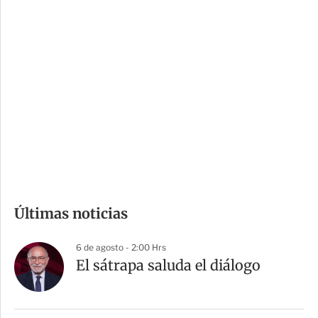
c
a
i
r
o
d
n
a
e
r
s
d
e
c
o
m
Últimas noticias
p
a
6 de agosto - 2:00 Hrs
r
El sátrapa saluda el diálogo
t
i