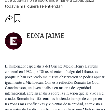
que todavía no se abordande manera cabal, quizá
todavía ni si quiera se entiendan.
O
G
u
p
a
c
r
i
d
EDNA JAIME
o
a
n
r
e
s
d
e
c
El historiador especialista del Oriente Medio Henry Laurens
o
comentó en 1982 que “Si usted entendió algo del Líbano, es
m
porque le han explicado mal.” Esta observación se podría aplicar
p
a
igualmente a Michoacán. Con esta reflexión Romain Le Cour
r
Grandmaison, un joven analista en materia de seguridad
t
internacional, abre su análisis sobre la situación que se vive en el
i
estado. Romain invirtió semanas haciendo trabajo de campo en
r
las zonas más conflictivas y violentas de la entidad, entrevistó a
personajes de los distintos bandos y concluyó que Michoacán no