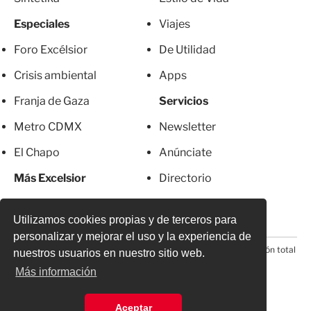
Especiales
Viajes
Foro Excélsior
De Utilidad
Crisis ambiental
Apps
Franja de Gaza
Servicios
Metro CDMX
Newsletter
El Chapo
Anúnciate
Más Excelsior
Directorio
Mujeres
Suscripciones
Utilizamos cookies propias y de terceros para
personalizar y mejorar el uso y la experiencia de
© 2026 Todos los derechos reservados. Prohibida la reproducción total
nuestros usuarios en nuestro sitio web.
o parcial, incluyendo cualquier medio electrónico*
Más información
Aceptar