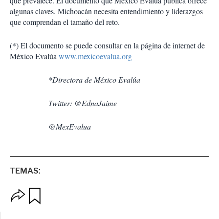
que prevalece. El documento que México Evalúa publica ofrece
algunas claves. Michoacán necesita entendimiento y liderazgos
que comprendan el tamaño del reto.
(*) El documento se puede consultar en la página de internet de
México Evalúa
www.mexicoevalua.org
*Directora de México Evalúa
Twitter: @EdnaJaime
@MexEvalua
TEMAS:
O
G
p
u