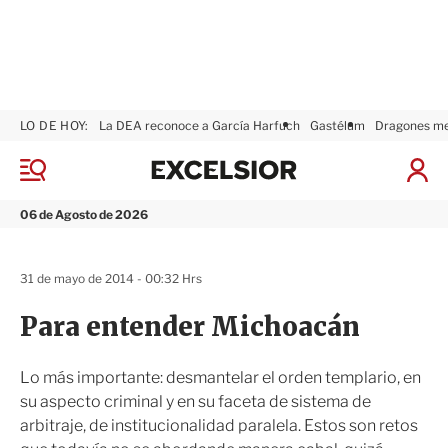
LO DE HOY:
La DEA reconoce a García Harfuch
Gastélum
Dragones m
E
x
M
I
c
e
n
n
e
i
06 de Agosto de 2026
ú
l
c
s
i
i
a
31 de mayo de 2014 - 00:32 Hrs
o
r
r
S
Para entender Michoacán
e
s
i
Lo más importante: desmantelar el orden templario, en
ó
su aspecto criminal y en su faceta de sistema de
n
arbitraje, de institucionalidad paralela. Estos son retos