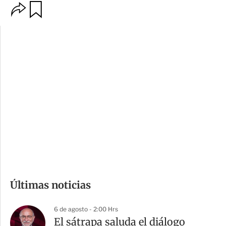
O
G
p
u
c
a
i
r
o
d
n
a
e
r
s
d
e
c
o
m
Últimas noticias
p
a
6 de agosto - 2:00 Hrs
r
El sátrapa saluda el diálogo