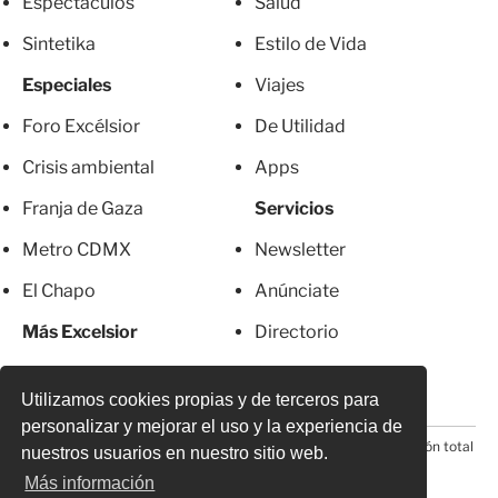
Espectáculos
Salud
Sintetika
Estilo de Vida
Especiales
Viajes
Foro Excélsior
De Utilidad
Crisis ambiental
Apps
Franja de Gaza
Servicios
Metro CDMX
Newsletter
El Chapo
Anúnciate
Más Excelsior
Directorio
Mujeres
Suscripciones
Utilizamos cookies propias y de terceros para
personalizar y mejorar el uso y la experiencia de
© 2026 Todos los derechos reservados. Prohibida la reproducción total
nuestros usuarios en nuestro sitio web.
o parcial, incluyendo cualquier medio electrónico*
Más información