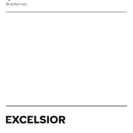
Excelsior
Excelsior