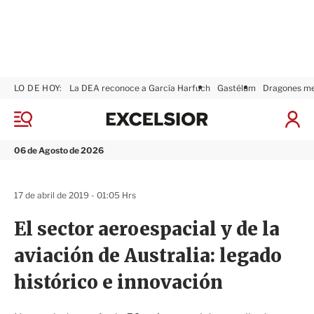
LO DE HOY:
La DEA reconoce a García Harfuch
Gastélum
Dragones m
E
x
M
I
c
e
n
n
e
i
06 de Agosto de 2026
ú
l
c
s
i
i
a
17 de abril de 2019 - 01:05 Hrs
o
r
r
S
El sector aeroespacial y de la
e
s
aviación de Australia: legado
i
ó
histórico e innovación
n