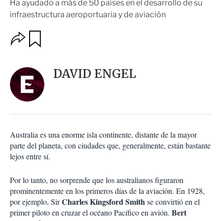
Ha ayudado a más de 50 países en el desarrollo de su
infraestructura aeroportuaria y de aviación
O
G
u
p
a
c
r
i
d
DAVID ENGEL
o
a
n
r
e
s
d
e
c
Australia es una enorme isla continente, distante de la mayor
o
parte del planeta, con ciudades que, generalmente, están bastante
m
lejos entre sí.
p
a
r
Por lo tanto, no sorprende que los australianos figuraron
t
prominentemente en los primeros días de la aviación. En 1928,
i
Charles Kingsford Smith
por ejemplo, Sir
se convirtió en el
r
Bert
primer piloto en cruzar el océano Pacífico en avión.