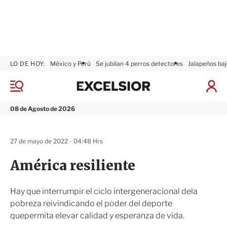
LO DE HOY:
México y Perú
Se jubilan 4 perros detectores
Jalapeños baj
E
x
M
I
c
e
n
n
e
i
08 de Agosto de 2026
ú
l
c
s
i
i
a
27 de mayo de 2022 - 04:48 Hrs
o
r
r
S
América resiliente
e
s
i
Hay que interrumpir el ciclo intergeneracional dela
ó
pobreza reivindicando el poder del deporte
n
quepermita elevar calidad y esperanza de vida.