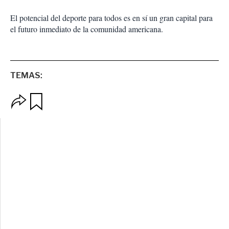
El potencial del deporte para todos es en sí un gran capital para
el futuro inmediato de la comunidad americana.
TEMAS:
O
G
p
u
c
a
i
r
o
d
n
a
e
r
s
d
e