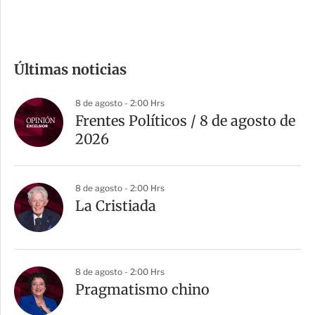
c
o
m
Últimas noticias
p
a
8 de agosto - 2:00 Hrs
r
Frentes Políticos / 8 de agosto de
t
2026
i
r
8 de agosto - 2:00 Hrs
La Cristiada
8 de agosto - 2:00 Hrs
Pragmatismo chino