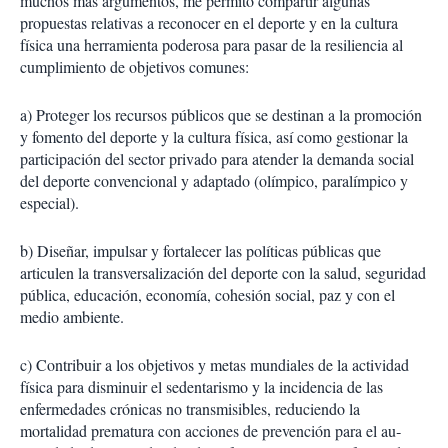
muchos más argumentos, me permito compartir al­gunas
propuestas relativas a reconocer en el deporte y en la cultura
física una herramienta poderosa para pasar de la resiliencia al
cum­plimiento de objetivos comunes:
a) Proteger los recursos públicos que se destinan a la promoción
y fomento del deporte y la cultura física, así como gestio­nar la
participación del sector privado para atender la demanda social
del deporte con­vencional y adaptado (olímpico, paralímpico y
especial).
b) Diseñar, impulsar y fortalecer las po­líticas públicas que
articulen la transversa­lización del deporte con la salud, seguridad
pública, educación, economía, cohesión so­cial, paz y con el
medio ambiente.
c) Contribuir a los objetivos y metas mun­diales de la actividad
física para disminuir el sedentarismo y la incidencia de las
enferme­dades crónicas no transmisibles, reduciendo la
mortalidad prematura con ac­ciones de prevención para el au­