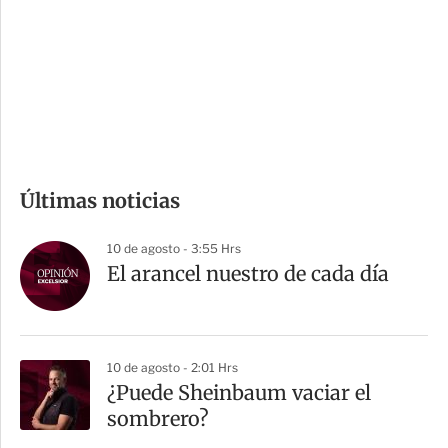
e
r
s
d
e
c
o
m
Últimas noticias
p
a
10 de agosto - 3:55 Hrs
r
El arancel nuestro de cada día
t
i
r
10 de agosto - 2:01 Hrs
¿Puede Sheinbaum vaciar el
sombrero?