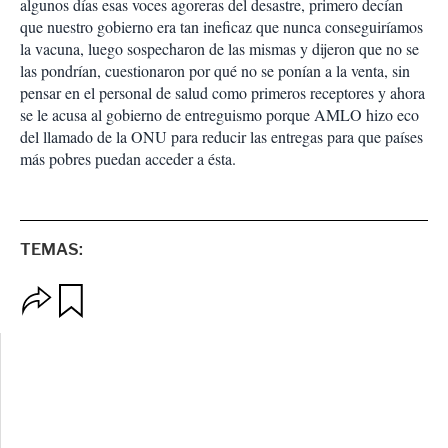
algunos días esas voces agoreras del desastre, primero decían
que nuestro gobierno era tan ineficaz que nunca conseguiríamos
la vacuna, luego sospecharon de las mismas y dijeron que no se
las pondrían, cuestionaron por qué no se ponían a la venta, sin
pensar en el personal de salud como primeros receptores y ahora
se le acusa al gobierno de entreguismo porque AMLO hizo eco
del llamado de la ONU para reducir las entregas para que países
más pobres puedan acceder a ésta.
TEMAS:
O
G
p
u
c
a
i
r
o
d
n
a