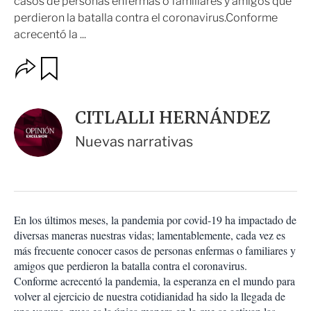
casos de personas enfermas o familiares y amigos que
perdieron la batalla contra el coronavirus.Conforme
acrecentó la ...
O
G
u
p
a
c
r
i
d
CITLALLI HERNÁNDEZ
o
a
n
r
Nuevas narrativas
e
s
d
e
c
o
En los últimos meses, la pandemia por covid-19 ha impactado de
m
diversas maneras nuestras vidas; lamentablemente, cada vez es
p
a
más frecuente conocer casos de personas enfermas o familiares y
r
amigos que perdieron la batalla contra el coronavirus.
t
Conforme acrecentó la pandemia, la esperanza en el mundo para
i
volver al ejercicio de nuestra cotidianidad ha sido la llegada de
r