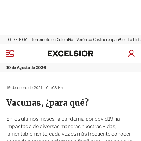
LO DE HOY:
Terremoto en Colombia
Verónica Castro reaparece
La hist
E
x
M
I
c
e
n
n
e
i
10 de Agosto de 2026
ú
l
c
s
i
i
a
19 de enero de 2021 - 04:03 Hrs
o
r
r
S
Vacunas, ¿para qué?
e
s
i
En los últimos meses, la pandemia por covid19 ha
ó
impactado de diversas maneras nuestras vidas;
n
lamentablemente, cada vez es más frecuente conocer