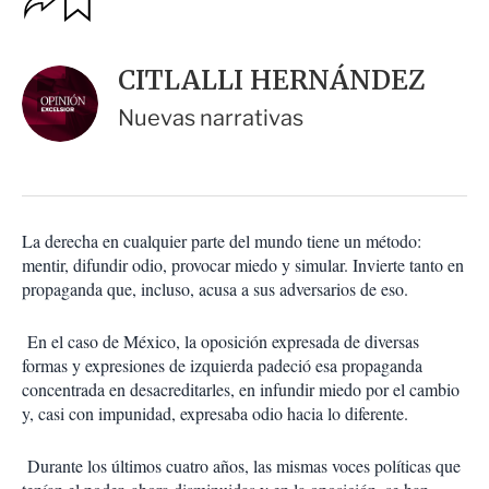
u
p
a
c
r
i
d
CITLALLI HERNÁNDEZ
o
a
n
r
Nuevas narrativas
e
s
d
e
c
o
La derecha en cualquier parte del mundo tiene un método:
m
mentir, difundir odio, provocar miedo y simular. Invierte tanto en
p
a
propaganda que, incluso, acusa a sus adversarios de eso.
r
t
En el caso de México, la oposición expresada de diversas
i
formas y expresiones de izquierda padeció esa propaganda
r
concentrada en desacreditarles, en infundir miedo por el cambio
y, casi con impunidad, expresaba odio hacia lo diferente.
Durante los últimos cuatro años, las mismas voces políticas que