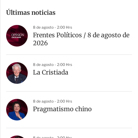
m
Últimas noticias
p
a
8 de agosto - 2:00 Hrs
r
Frentes Políticos / 8 de agosto de
t
2026
i
r
8 de agosto - 2:00 Hrs
La Cristiada
8 de agosto - 2:00 Hrs
Pragmatismo chino
8 de agosto - 2:00 Hrs