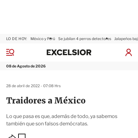
LO DE HOY:
México y Perú
Se jubilan 4 perros detectores
Jalapeños baj
E
x
M
I
c
e
n
n
e
i
08 de Agosto de 2026
ú
l
c
s
i
i
a
28 de abril de 2022 - 07:08 Hrs
o
r
r
S
Traidores a México
e
s
i
Lo que pasa es que, además de todo, ya sabemos
ó
también que son falsos demócratas.
n
O
G