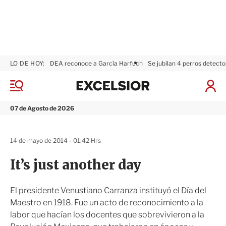
LO DE HOY:
DEA reconoce a García Harfuch
Se jubilan 4 perros detecto
E
x
M
I
c
e
n
n
e
i
07 de Agosto de 2026
ú
l
c
s
i
i
a
14 de mayo de 2014 - 01:42 Hrs
o
r
r
S
It’s just another day
e
s
i
El presidente Venustiano Carranza instituyó el Día del
ó
Maestro en 1918. Fue un acto de reconocimiento a la
n
labor que hacían los docentes que sobrevivieron a la