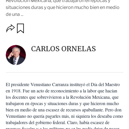
Revolución Mexicana, que trabajaron en épocas y
situaciones duras y que hicieron mucho bien en medio
de una ...
O
G
u
p
a
c
r
i
d
CARLOS ORNELAS
o
a
n
r
e
s
d
e
c
El presidente Venustiano Carranza instituyó el Día del Maestro
o
en 1918. Fue un acto de reconocimiento a la labor que hacían
m
los docentes que sobrevivieron a la Revolución Mexicana, que
p
a
trabajaron en épocas y situaciones duras y que hicieron mucho
r
bien en medio de una escasez de recursos apabullante. Pero don
t
Venustiano no quería pagarles más, ni siquiera los deseaba como
i
trabajadores del gobierno federal. Claro, había escasez de
r
recursos fiscales y a los militares no se les podía dejar de pagar.