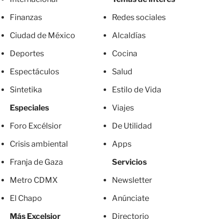
Finanzas
Redes sociales
Ciudad de México
Alcaldías
Deportes
Cocina
Espectáculos
Salud
Sintetika
Estilo de Vida
Especiales
Viajes
Foro Excélsior
De Utilidad
Crisis ambiental
Apps
Franja de Gaza
Servicios
Metro CDMX
Newsletter
El Chapo
Anúnciate
Más Excelsior
Directorio