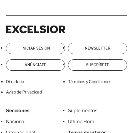
Excelsior
Excelsior
INICIAR SESIÓN
NEWSLETTER
ANÚNCIATE
SUSCRÍBETE
Directorio
Términos y Condiciones
Aviso de Privacidad
Secciones
Suplementos
Nacional
Última Hora
Internacional
Temas de interés