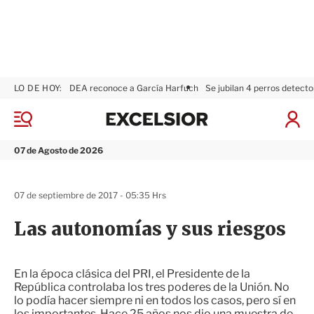
LO DE HOY:
DEA reconoce a García Harfuch
Se jubilan 4 perros detecto
E
x
M
I
c
e
n
n
e
i
07 de Agosto de 2026
ú
l
c
s
i
i
a
07 de septiembre de 2017 - 05:35 Hrs
o
r
r
S
Las autonomías y sus riesgos
e
s
i
ó
En la época clásica del PRI, el Presidente de la
n
República controlaba los tres poderes de la Unión. No
lo podía hacer siempre ni en todos los casos, pero sí en
los importantes. Hace 25 años nos dio una muestra de