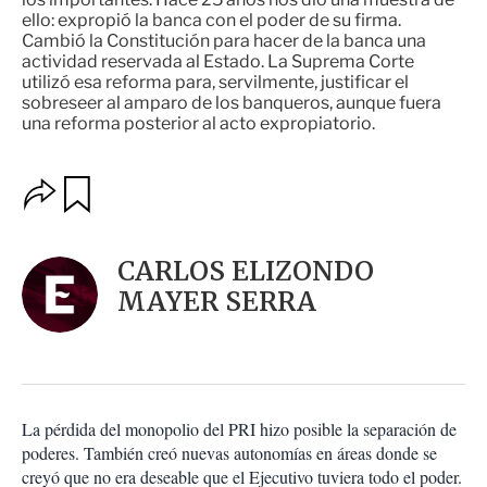
ello: expropió la banca con el poder de su firma.
Cambió la Constitución para hacer de la banca una
actividad reservada al Estado. La Suprema Corte
utilizó esa reforma para, servilmente, justificar el
sobreseer al amparo de los banqueros, aunque fuera
una reforma posterior al acto expropiatorio.
O
G
u
p
a
c
r
i
d
CARLOS ELIZONDO
o
a
n
MAYER SERRA
r
e
s
d
e
c
o
La pérdida del monopolio del PRI hizo posible la separación de
m
poderes. También creó nuevas autonomías en áreas donde se
p
a
creyó que no era deseable que el Ejecutivo tuviera todo el poder.