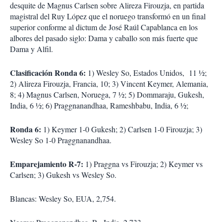
r
desquite de Magnus Carlsen sobre Alireza Firouzja, en partida
t
magistral del Ruy López que el noruego transformó en un final
i
superior conforme al dictum de José Raúl Capablanca en los
r
albores del pasado siglo: Dama y caballo son más fuerte que
Dama y Alfil.
Clasificación Ronda 6:
1) Wesley So, Estados Unidos,
11 ½;
2) Alireza Firouzja, Francia, 10; 3) Vincent Keymer, Alemania,
8; 4) Magnus Carlsen, Noruega, 7 ½; 5) Dommaraju, Gukesh,
India, 6 ½; 6) Praggnanandhaa, Rameshbabu, India, 6 ½;
Ronda 6:
1) Keymer 1-0 Gukesh; 2) Carlsen 1-0 Firouzja; 3)
Wesley So 1-0 Praggnanandhaa.
Emparejamiento R-7:
1) Praggna vs Firouzja; 2) Keymer vs
Carlsen; 3) Gukesh vs Wesley So.
Blancas: Wesley So, EUA, 2,754.