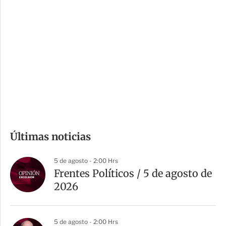
i
r
o
d
n
a
e
r
s
d
e
c
o
m
Últimas noticias
p
a
5 de agosto - 2:00 Hrs
r
Frentes Políticos / 5 de agosto de
t
2026
i
r
5 de agosto - 2:00 Hrs