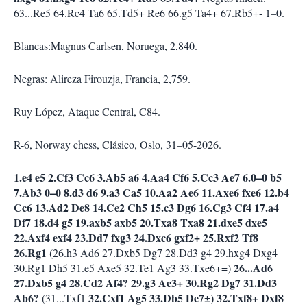
63...Re5 64.Rc4 Ta6 65.Td5+ Re6 66.g5 Ta4+ 67.Rb5+- 1–0.
Blancas:Magnus Carlsen, Noruega, 2,840.
Negras: Alireza Firouzja, Francia, 2,759.
Ruy López, Ataque Central, C84.
R-6, Norway chess, Clásico, Oslo, 31–05-2026.
1.e4 e5 2.Cf3 Cc6 3.Ab5 a6 4.Aa4 Cf6 5.Cc3 Ae7 6.0–0 b5
7.Ab3 0–0 8.d3 d6 9.a3 Ca5 10.Aa2 Ae6 11.Axe6 fxe6 12.b4
Cc6 13.Ad2 De8 14.Ce2 Ch5 15.c3 Dg6 16.Cg3 Cf4 17.a4
Df7 18.d4 g5 19.axb5 axb5 20.Txa8 Txa8 21.dxe5 dxe5
22.Axf4 exf4 23.Dd7 fxg3 24.Dxc6 gxf2+ 25.Rxf2 Tf8
26.Rg1
(26.h3 Ad6 27.Dxb5 Dg7 28.Dd3 g4 29.hxg4 Dxg4
26...Ad6
30.Rg1 Dh5 31.e5 Axe5 32.Te1 Ag3 33.Txe6+=)
27.Dxb5 g4 28.Cd2 Af4? 29.g3 Ae3+ 30.Rg2 Dg7 31.Dd3
Ab6?
32.Cxf1 Ag5 33.Db5 De7±) 32.Txf8+ Dxf8
(31...Txf1