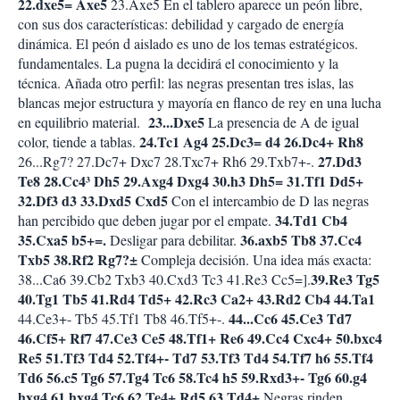
22.dxe5= Axe5
23.Axe5 En el tablero aparece un peón libre,
con sus dos características: debilidad y cargado de energía
dinámica. El peón d aislado es uno de los temas estratégicos.
fundamentales. La pugna la decidirá el conocimiento y la
técnica. Añada otro perfil: las negras presentan tres islas, las
blancas mejor estructura y mayoría en flanco de rey en una lucha
23...Dxe5
en equilibrio material.
La presencia de A de igual
24.Tc1 Ag4 25.Dc3= d4 26.Dc4+ Rh8
color, tiende a tablas.
27.Dd3
26...Rg7? 27.Dc7+ Dxc7 28.Txc7+ Rh6 29.Txb7+-.
Te8 28.Cc4³ Dh5 29.Axg4 Dxg4 30.h3 Dh5= 31.Tf1 Dd5+
32.Df3 d3 33.Dxd5 Cxd5
Con el intercambio de D las negras
34.Td1 Cb4
han percibido que deben jugar por el empate.
35.Cxa5 b5+=.
36.axb5 Tb8 37.Cc4
Desligar para debilitar.
Txb5 38.Rf2 Rg7?±
Compleja decisión. Una idea más exacta:
39.Re3 Tg5
38...Ca6 39.Cb2 Txb3 40.Cxd3 Tc3 41.Re3 Cc5=].
40.Tg1 Tb5 41.Rd4 Td5+ 42.Rc3 Ca2+ 43.Rd2 Cb4 44.Ta1
44...Cc6 45.Ce3 Td7
44.Ce3+- Tb5 45.Tf1 Tb8 46.Tf5+-.
46.Cf5+ Rf7 47.Ce3 Ce5 48.Tf1+ Re6 49.Cc4 Cxc4+ 50.bxc4
Re5 51.Tf3 Td4 52.Tf4+- Td7 53.Tf3 Td4 54.Tf7 h6 55.Tf4
Td6 56.c5 Tg6 57.Tg4 Tc6 58.Tc4 h5 59.Rxd3+- Tg6 60.g4
hxg4 61.hxg4 Tc6 62.Te4+ Rd5 63.Td4+
Negras rinden.