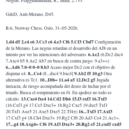
Negras: Praggnanandhaa, R., India, 2.733.
GdeD, Anti-Merano, D45.
R-6, Norway Chess, Oslo, 31–05-2026.
1.d4 d5 2.c4 e6 3.Cc3 c6 4.e3 Cf6 5.Cf3 Cbd7
Configuración
de la Merano. Las negras retardan el desarrollo del Af8 en un
6.Ae2
intento por ver las intenciones del adversario.
(6.Dc2 dxc4
7.Axc4 b5 8.Ae2 Ab7 en busca de contra juego. 9.a3+=)
6...Ad6 7.0–0 0–0 8.b3
Acaso mejor Dc2 con el objetivo de
8...Ce4
9.Ab2 f5 10.g3
disputar e4.
(8...dxc4 9.bxc4]
Otra
10...Df6= 11.a4 a5 12.Dc2 g5
alternativa es Tc1.
Jugada
inexacta, de riesgo acompañada del deseo de luchar por el
triunfo. Busca el rompimiento en f4. En ajedrez no todo es
13.Cxe4 fxe4 14.Cd2 Dh6 15.f3 exf3 16.Txf3
cálculo.
(16.Cxf3 g4 17.Ce5 Dxe3+ 18.Rg2 Cxe5 19.dxe5 Txf1
16...Txf3 17.Axf3
20.Txf1 Axe5 21.Axe5 Dxe5 22.Tf4±)
17.Cxf3 g4 18.Ch4 Dxe3+ 19.Rg2 Cf6 20.Ad3 Ce4 21.Ac1=.
17...g4 18.Axg4= Cf6 19.Af3 Dxe3+ 20.Rg2 e5 21.cxd5 cxd5