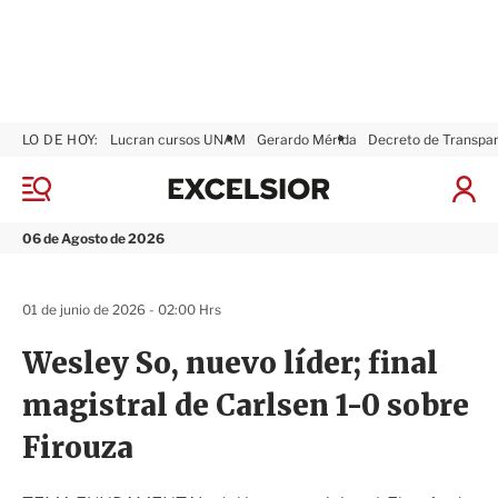
LO DE HOY:
Lucran cursos UNAM
Gerardo Mérida
Decreto de Transpa
E
x
M
I
c
e
n
n
e
i
06 de Agosto de 2026
ú
l
c
s
i
i
a
01 de junio de 2026 - 02:00 Hrs
o
r
r
S
Wesley So, nuevo líder; final
e
s
magistral de Carlsen 1-0 sobre
i
ó
Firouza
n