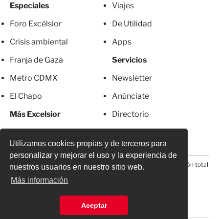
Especiales
Viajes
Foro Excélsior
De Utilidad
Crisis ambiental
Apps
Franja de Gaza
Servicios
Metro CDMX
Newsletter
El Chapo
Anúnciate
Más Excelsior
Directorio
Mujeres
Suscripciones
Utilizamos cookies propias y de terceros para
personalizar y mejorar el uso y la experiencia de
© 2026 Todos los derechos reservados. Prohibida la reproducción total
nuestros usuarios en nuestro sitio web.
o parcial, incluyendo cualquier medio electrónico*
Más información
Aceptar