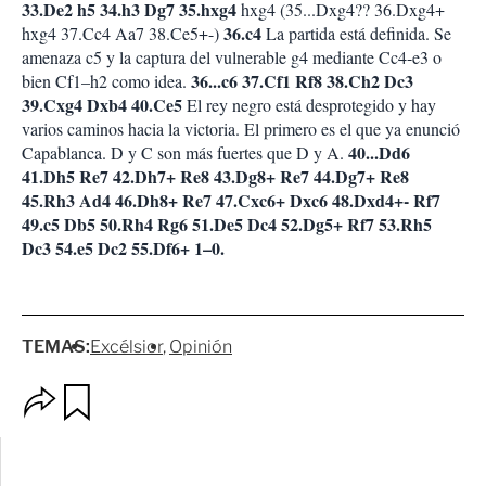
33.De2 h5 34.h3 Dg7 35.hxg4
hxg4 (35...Dxg4?? 36.Dxg4+
36.c4
hxg4 37.Cc4 Aa7 38.Ce5+-)
La partida está definida. Se
amenaza c5 y la captura del vulnerable g4 mediante Cc4-e3 o
36...c6 37.Cf1 Rf8 38.Ch2 Dc3
bien Cf1–h2 como idea.
39.Cxg4 Dxb4 40.Ce5
El rey negro está desprotegido y hay
varios caminos hacia la victoria. El primero es el que ya enunció
40...Dd6
Capablanca. D y C son más fuertes que D y A.
41.Dh5 Re7 42.Dh7+ Re8 43.Dg8+ Re7 44.Dg7+ Re8
45.Rh3 Ad4 46.Dh8+ Re7 47.Cxc6+ Dxc6 48.Dxd4+- Rf7
49.c5 Db5 50.Rh4 Rg6 51.De5 Dc4 52.Dg5+ Rf7 53.Rh5
Dc3 54.e5 Dc2 55.Df6+ 1–0.
TEMAS:
Excélsior
Opinión
O
G
p
u
c
a