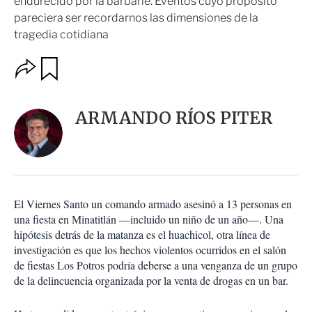
endurecido por la barbarie. Eventos cuyo propósito
pareciera ser recordarnos las dimensiones de la
tragedia cotidiana
O
G
u
p
a
c
r
i
d
ARMANDO RÍOS PITER
o
a
n
r
e
s
d
e
c
El Viernes Santo un comando armado asesinó a 13 personas en
o
una fiesta en Minatitlán —incluido un niño de un año—. Una
m
hipótesis detrás de la matanza es el huachicol, otra línea de
p
a
investigación es que los hechos violentos ocurridos en el salón
r
de fiestas Los Potros podría deberse a una venganza de un grupo
t
de la delincuencia organizada por la venta de drogas en un bar.
i
r