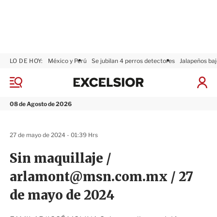
LO DE HOY:
México y Perú
Se jubilan 4 perros detectores
Jalapeños baj
E
x
M
I
c
e
n
n
e
i
08 de Agosto de 2026
ú
l
c
s
i
i
a
27 de mayo de 2024 - 01:39 Hrs
o
r
r
S
Sin maquillaje /
e
s
arlamont@msn.com.mx / 27
i
ó
de mayo de 2024
n