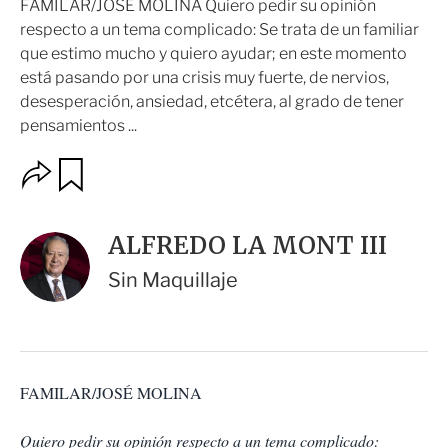
FAMILAR/JOSÉ MOLINA Quiero pedir su opinión
respecto a un tema complicado: Se trata de un familiar
que estimo mucho y quiero ayudar; en este momento
está pasando por una crisis muy fuerte, de nervios,
desesperación, ansiedad, etcétera, al grado de tener
pensamientos ...
O
G
u
p
a
c
r
i
d
ALFREDO LA MONT III
o
a
n
r
Sin Maquillaje
e
s
d
e
c
o
FAMILAR/JOSÉ MOLINA
m
p
a
Quiero pedir su opinión respecto a un tema complicado: