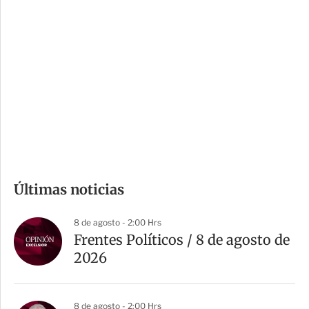
i
r
o
d
n
a
e
r
s
d
e
c
o
m
Últimas noticias
p
a
8 de agosto - 2:00 Hrs
r
Frentes Políticos / 8 de agosto de
t
2026
i
r
8 de agosto - 2:00 Hrs