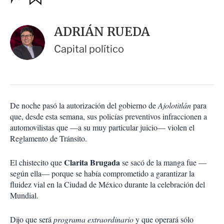
u
p
a
c
r
i
d
ADRIÁN RUEDA
o
a
n
r
Capital político
e
s
d
e
c
o
De noche pasó la autorización del gobierno de
Ajolotitlán
para
m
que, desde esta semana, sus policías preventivos infraccionen a
p
a
automovilistas que —a su muy particular juicio— violen el
r
Reglamento de Tránsito.
t
i
Clarita Brugada
El chistecito que
se sacó de la manga fue —
r
según ella— porque se había comprometido a garantizar la
fluidez vial en la Ciudad de México durante la celebración del
Mundial.
Dijo que será
programa extraordinario
y que operará sólo