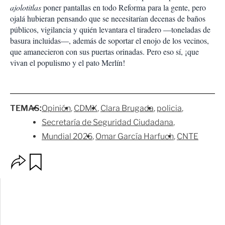
ajolotitlas
poner pantallas en todo Reforma para la gente, pero
ojalá hubieran pensando que se necesitarían decenas de baños
públicos, vigilancia y quién levantara el tiradero —toneladas de
basura incluidas—, además de soportar el enojo de los vecinos,
que amanecieron con sus puertas orinadas. Pero eso sí, ¡que
vivan el populismo y el pato Merlín!
TEMAS:
Opinión
CDMX
Clara Brugada
policia
Secretaría de Seguridad Ciudadana
Mundial 2026
Omar García Harfuch
CNTE
O
G
p
u
c
a
i
r
o
d