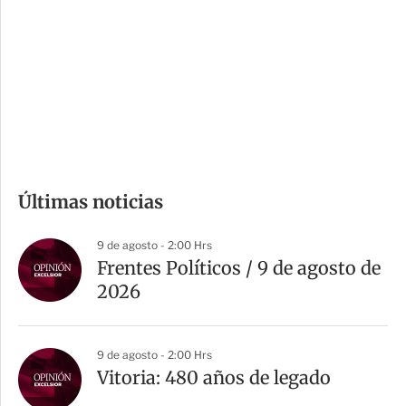
n
a
e
r
s
d
e
c
o
m
Últimas noticias
p
a
9 de agosto - 2:00 Hrs
r
Frentes Políticos / 9 de agosto de
t
2026
i
r
9 de agosto - 2:00 Hrs
Vitoria: 480 años de legado