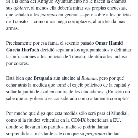
Si a la doña del Antiguo Ayuntamiento no le hacen la chamba
sus
ajolotes
, al menos ella debería mirar sus propias encuestas,
que señalan a los
morenos
en general —pero sobre a los policías
de Tránsito— como unos mega corruptazos; ahora les da más
armas.
Omar Hamid
Precisamente por esa fama, el sexenio pasado
García Harfuch
decidió separar a los agrupamientos y delimitar
las infracciones a los policías de Tránsito, identificados incluso
por colores.
Brugada
Está bien que
aún alucine al
Batman
, pero por qué
echar atrás la medida que tomó el exjefe policiaco de la capital y
soltar la jauría de azul en contra de los ciudadanos. ¿En serio no
sabe que su gobierno es considerado como altamente corrupto?
Por mucho que diga que esta medida sólo será para el Mundial,
como si la fluidez vehicular en la CDMX beneficiara a EU,
donde se llevaran los partidos, nadie se podría llamar
sorprendido si más tarde sale con que su
programa
dio tan