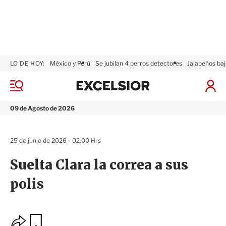
LO DE HOY:
México y Perú
Se jubilan 4 perros detectores
Jalapeños baj
E
x
M
I
c
e
n
n
e
i
09 de Agosto de 2026
ú
l
c
s
i
i
a
25 de junio de 2026 - 02:00 Hrs
o
r
r
S
Suelta Clara la correa a sus
e
s
polis
i
ó
n
O
G