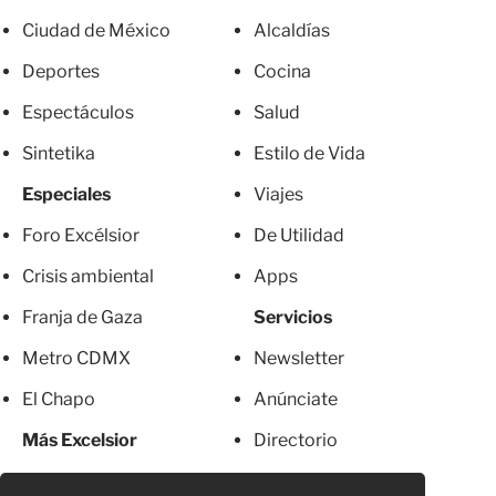
Ciudad de México
Alcaldías
Deportes
Cocina
Espectáculos
Salud
Sintetika
Estilo de Vida
Especiales
Viajes
Foro Excélsior
De Utilidad
Crisis ambiental
Apps
Franja de Gaza
Servicios
Metro CDMX
Newsletter
El Chapo
Anúnciate
Más Excelsior
Directorio
Mujeres
Suscripciones