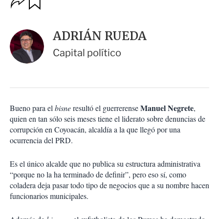
u
p
a
c
r
i
d
ADRIÁN RUEDA
o
a
n
r
Capital político
e
s
d
e
c
o
Manuel Negrete
Bueno para el
bisne
resultó el guerrerense
,
m
quien en tan sólo seis meses tiene el liderato sobre denuncias de
p
a
corrupción en Coyoacán, alcaldía a la que llegó por una
r
ocurrencia del PRD.
t
i
Es el único alcalde que no publica su estructura administrativa
r
“porque no la ha terminado de definir”, pero eso sí, como
coladera deja pasar todo tipo de negocios que a su nombre hacen
funcionarios municipales.