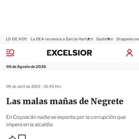
LO DE HOY:
La DEA reconoce a García Harfuch
Gastélum
Dragones m
E
x
M
I
c
e
n
n
e
i
06 de Agosto de 2026
ú
l
c
s
i
i
a
09 de abril de 2019 - 01:45 Hrs
o
r
r
S
Las malas mañas de Negrete
e
s
i
En Coyoacán nadie se espanta por la corrupción que
ó
impera en la alcaldía
n
O
G