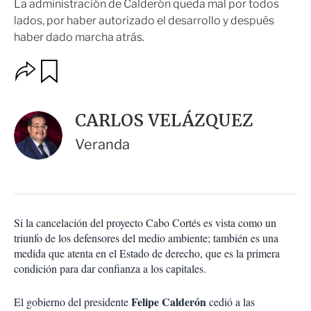
La administración de Calderón queda mal por todos
lados, por haber autorizado el desarrollo y después
haber dado marcha atrás.
O
G
u
p
a
c
r
i
d
CARLOS VELÁZQUEZ
o
a
n
r
Veranda
e
s
d
e
c
o
Si la cancelación del proyecto Cabo Cortés es vista como un
m
triunfo de los defensores del medio ambiente; también es una
p
a
medida que atenta en el Estado de derecho, que es la primera
r
condición para dar confianza a los capitales.
t
i
Felipe Calderón
El gobierno del presidente
cedió a las
r