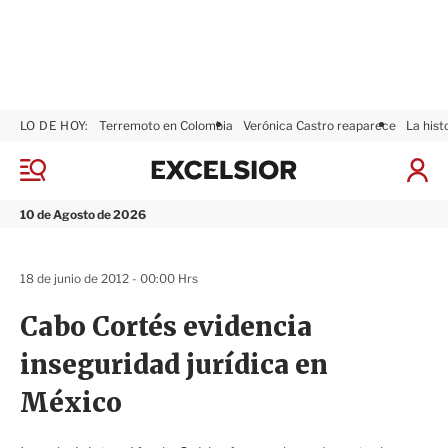
LO DE HOY:
Terremoto en Colombia
Verónica Castro reaparece
La hist
E
x
M
I
c
e
n
n
e
i
10 de Agosto de 2026
ú
l
c
s
i
i
a
18 de junio de 2012 - 00:00 Hrs
o
r
r
S
Cabo Cortés evidencia
e
s
inseguridad jurídica en
i
ó
México
n