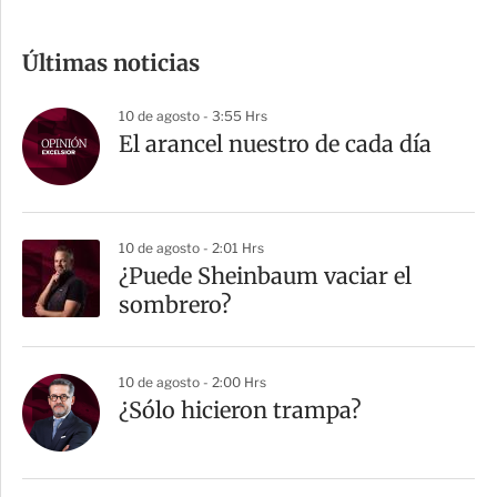
o
m
Últimas noticias
p
a
10 de agosto - 3:55 Hrs
r
El arancel nuestro de cada día
t
i
r
10 de agosto - 2:01 Hrs
¿Puede Sheinbaum vaciar el
sombrero?
10 de agosto - 2:00 Hrs
¿Sólo hicieron trampa?