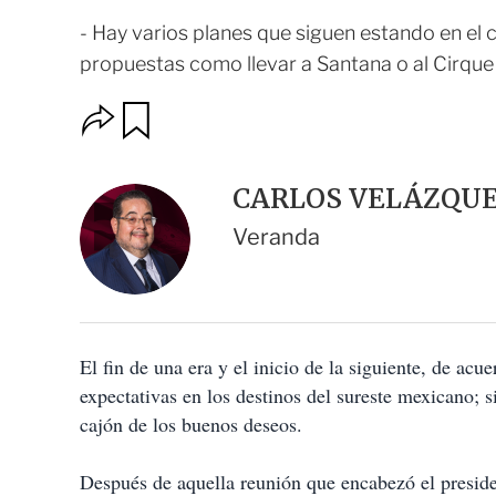
- Hay varios planes que siguen estando en el c
propuestas como llevar a Santana o al Cirque 
O
G
u
p
a
c
r
i
d
CARLOS VELÁZQU
o
a
n
r
Veranda
e
s
d
e
c
o
El fin de una era y el inicio de la siguiente, de ac
m
p
expectativas en los destinos del sureste mexicano; 
a
cajón de los buenos deseos.
r
t
i
Después de aquella reunión que encabezó el presid
r