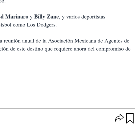
oo.
d Marinaro
Billy Zane
y
, y varios deportistas
beisbol como Los Dodgers.
a reunión anual de la Asociación Mexicana de Agentes de
ión de este destino que requiere ahora del compromiso de
O
p
u
c
a