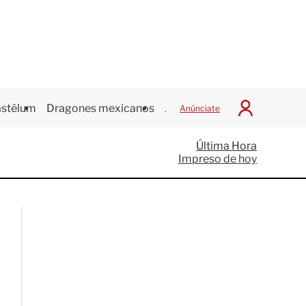
stélum
Dragones mexicanos
Juegos Centroamericanos
Anúnciate
I
n
i
Última Hora
c
Impreso de hoy
i
a
r
S
e
s
i
ó
n