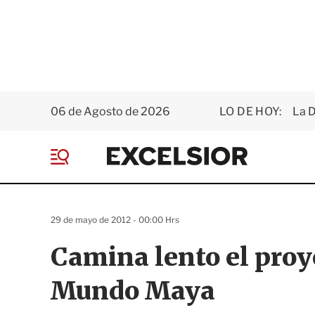
06 de Agosto de 2026
LO DE HOY:
La D
E
x
M
c
e
e
n
l
ú
s
29 de mayo de 2012 - 00:00 Hrs
i
o
Camina lento el proye
r
Mundo Maya