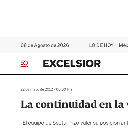
08 de Agosto de 2026
LO DE HOY:
Méxi
E
x
M
c
e
e
n
l
ú
s
22 de mayo de 2012 - 00:00 Hrs
i
o
La continuidad en la 
r
-El equipo de Sectur hizo valer su posición a