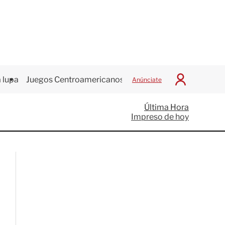
 lupa
Juegos Centroamericanos
Anúnciate
I
n
i
Última Hora
c
Impreso de hoy
i
a
r
S
e
s
i
ó
n