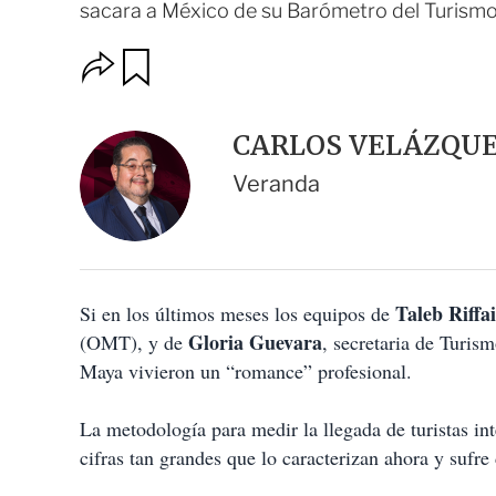
sacara a México de su Barómetro del Turismo
O
G
u
p
a
c
r
i
d
CARLOS VELÁZQU
o
a
n
r
Veranda
e
s
d
e
c
o
Taleb Riffai
Si en los últimos meses los equipos de
m
p
Gloria Guevara
(OMT), y de
, secretaria de Turis
a
Maya vivieron un “romance” profesional.
r
t
i
La metodología para medir la llegada de turistas in
r
cifras tan grandes que lo caracterizan ahora y sufre 