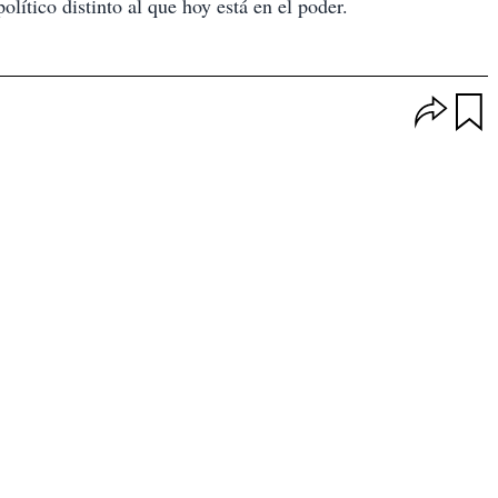
olítico distinto al que hoy está en el poder.
O
p
u
c
a
i
r
o
d
n
a
e
r
s
d
e
c
o
m