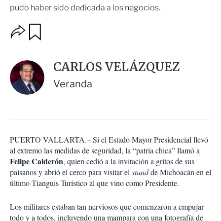
pudo haber sido dedicada a los negocios.
O
G
u
p
a
c
r
i
d
CARLOS VELÁZQUEZ
o
a
n
r
Veranda
e
s
d
e
c
o
PUERTO VALLARTA.– Si el Estado Mayor Presidencial llevó
m
al extremo las medidas de seguridad, la “patria chica” llamó a
p
a
Felipe Calderón
, quien cedió a la invitación a gritos de sus
r
paisanos y abrió el cerco para visitar el
stand
de Michoacán en el
t
último Tianguis Turístico al que vino como Presidente.
i
r
Los militares estaban tan nerviosos que comenzaron a empujar
todo y a todos, incluyendo una mampara con una fotografía de