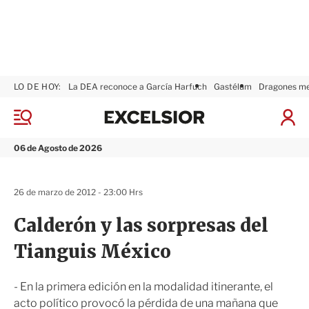
LO DE HOY:
La DEA reconoce a García Harfuch
Gastélum
Dragones m
E
x
M
I
c
e
n
n
e
i
06 de Agosto de 2026
ú
l
c
s
i
i
a
26 de marzo de 2012 - 23:00 Hrs
o
r
r
S
Calderón y las sorpresas del
e
s
Tianguis México
i
ó
n
- En la primera edición en la modalidad itinerante, el
acto político provocó la pérdida de una mañana que