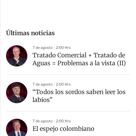
e
c
o
m
Últimas noticias
p
a
7 de agosto - 2:00 Hrs
r
Tratado Comercial + Tratado de
t
Aguas = Problemas a la vista (II)
i
r
7 de agosto - 2:00 Hrs
“Todos los sordos saben leer los
labios”
7 de agosto - 2:00 Hrs
El espejo colombiano