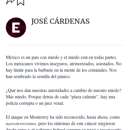
u
p
a
c
r
i
d
JOSÉ CÁRDENAS
o
a
n
r
e
s
d
e
c
México es un país con miedo y el miedo está en todas partes.
o
Los mexicanos vivimos inseguros, atemorizados, asustados. No
m
hay límite para la barbarie en la mente de los criminales. Nos
p
a
han sembrado la semilla del pánico.
r
t
¿Qué nos dan nuestras autoridades a cambio de nuestro miedo?
i
Más miedo. Porque detrás de cada “plaza caliente”, hay una
r
policía corrupta o un juez venal.
El ataque en Monterrey ha sido reconocido, hasta ahora, como
narcoterrorismo
, pero los síntomas de este cáncer surgieron
desde antes y el gobierno federal siempre se negó a reconocerlo.