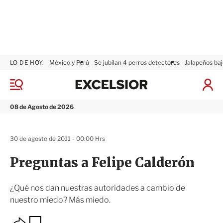
LO DE HOY:
México y Perú
Se jubilan 4 perros detectores
Jalapeños baj
E
x
M
I
c
e
n
n
e
i
08 de Agosto de 2026
ú
l
c
s
i
i
a
30 de agosto de 2011 - 00:00 Hrs
o
r
r
S
Preguntas a Felipe Calderón
e
s
i
¿Qué nos dan nuestras autoridades a cambio de
ó
nuestro miedo? Más miedo.
n
O
G