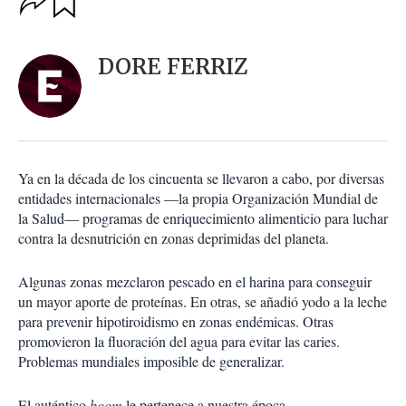
u
p
a
c
r
i
d
DORE FERRIZ
o
a
n
r
e
s
d
e
c
Ya en la década de los cincuenta se llevaron a cabo, por diversas
o
entidades internacionales —la propia Organización Mundial de
m
la Salud— programas de enriquecimiento alimenticio para luchar
p
a
contra la desnutrición en zonas deprimidas del planeta.
r
t
Algunas zonas mezclaron pescado en el harina para conseguir
i
un mayor aporte de proteínas. En otras, se añadió yodo a la leche
r
para prevenir hipotiroidismo en zonas endémicas. Otras
promovieron la fluoración del agua para evitar las caries.
Problemas mundiales imposible de generalizar.
El auténtico
boom
le pertenece a nuestra época.