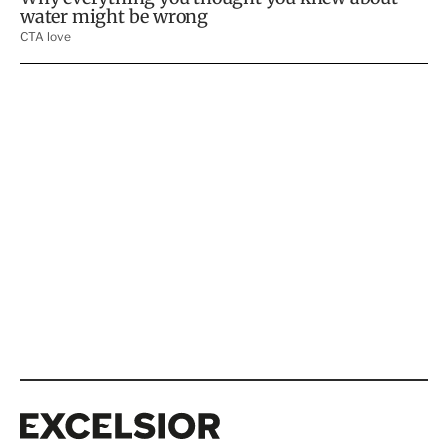
Excelsior
Excelsior