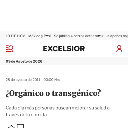
LO DE HOY:
México y Perú
Se jubilan 4 perros detectores
Jalapeños baj
E
x
M
I
c
e
n
n
e
i
09 de Agosto de 2026
ú
l
c
s
i
i
a
28 de agosto de 2011 - 00:00 Hrs
o
r
r
S
¿Orgánico o transgénico?
e
s
i
Cada día más personas buscan mejorar su salud a
ó
través de la comida.
n
O
G