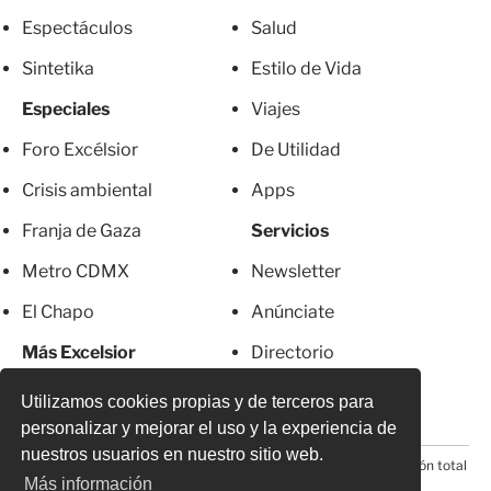
Espectáculos
Salud
Sintetika
Estilo de Vida
Especiales
Viajes
Foro Excélsior
De Utilidad
Crisis ambiental
Apps
Franja de Gaza
Servicios
Metro CDMX
Newsletter
El Chapo
Anúnciate
Más Excelsior
Directorio
Mujeres
Suscripciones
Utilizamos cookies propias y de terceros para
personalizar y mejorar el uso y la experiencia de
nuestros usuarios en nuestro sitio web.
© 2026 Todos los derechos reservados. Prohibida la reproducción total
o parcial, incluyendo cualquier medio electrónico*
Más información