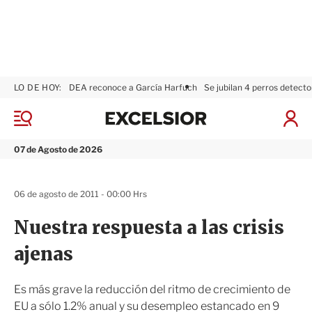
LO DE HOY:
DEA reconoce a García Harfuch
Se jubilan 4 perros detecto
E
x
M
I
c
e
n
n
e
i
07 de Agosto de 2026
ú
l
c
s
i
i
a
06 de agosto de 2011 - 00:00 Hrs
o
r
r
S
Nuestra respuesta a las crisis
e
s
ajenas
i
ó
n
Es más grave la reducción del ritmo de crecimiento de
EU a sólo 1.2% anual y su desempleo estancado en 9