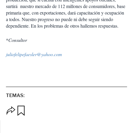
surtirá nuestro mercado de 112 millones de consumidores, base
primaria que, con exportaciones, dará capacitación y ocupación
a todos. Nuestro progreso no puede ni debe seguir siendo
dependiente. En los problemas de otros hallemos respuestas.
*
Consultor
juliofelipefaesler@yahoo.com
TEMAS:
O
G
p
u
c
a