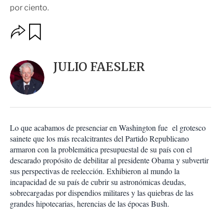
por ciento.
O
G
u
p
a
c
r
i
d
JULIO FAESLER
o
a
n
r
e
s
d
e
c
Lo que acabamos de presenciar en Washington fue el grotesco
o
sainete que los más recalcitrantes del Partido Republicano
m
armaron con la problemática presupuestal de su país con el
p
a
descarado propósito de debilitar al presidente Obama y subvertir
r
sus perspectivas de reelección. Exhibieron al mundo la
t
incapacidad de su país de cubrir su astronómicas deudas,
i
sobrecargadas por dispendios militares y las quiebras de las
r
grandes hipotecarias, herencias de las épocas Bush.