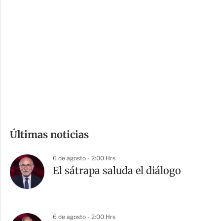
i
r
o
d
n
a
e
r
s
d
e
c
o
m
Últimas noticias
p
a
6 de agosto - 2:00 Hrs
r
El sátrapa saluda el diálogo
t
i
r
6 de agosto - 2:00 Hrs