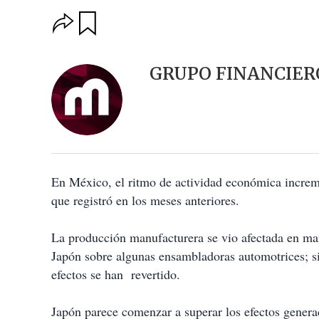
O
G
u
p
a
c
r
i
d
GRUPO FINANCIER
o
a
n
r
e
s
d
e
c
o
En México, el ritmo de actividad económica increm
m
p
que registró en los meses anteriores.
a
r
t
La producción manufacturera se vio afectada en marz
i
Japón sobre algunas ensambladoras automotrices; si
r
efectos se han revertido.
Japón parece comenzar a superar los efectos generad