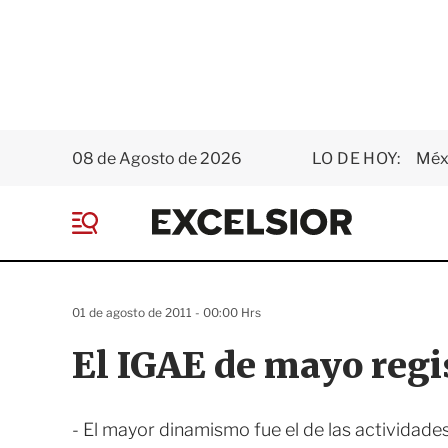
08 de Agosto de 2026
LO DE HOY:
Méxi
E
x
M
c
e
e
n
l
ú
s
01 de agosto de 2011 - 00:00 Hrs
i
o
El IGAE de mayo regi
r
- El mayor dinamismo fue el de las actividade