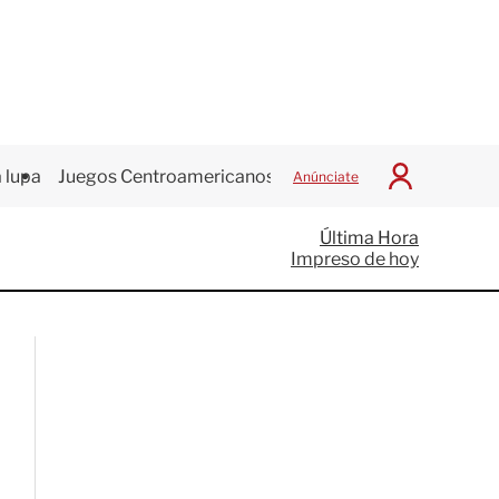
 lupa
Juegos Centroamericanos
Anúnciate
I
n
i
Última Hora
c
Impreso de hoy
i
a
r
S
e
s
i
ó
n