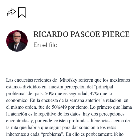
O
G
u
p
a
c
r
i
d
RICARDO PASCOE PIERCE
o
a
n
r
En el filo
e
s
d
e
c
o
Las encuestas recientes de Mitofsky refieren que los mexicanos
m
estamos divididos en nuestra percepción del “principal
p
a
problema” del país: 50% que es seguridad, 47% que lo
r
económico. En la encuesta de la semana anterior la relación, en
t
el mismo orden, fue de 50%/49 por ciento. Lo primero que llama
i
la atención es lo repetitivo de los datos: hay dos percepciones
r
encontradas y, por ende, existen profundas diferencias acerca de
la ruta que habría que seguir para dar solución a los retos
inherentes a cada “problema”. En ello es perfectamente lícito