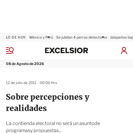
LO DE HOY:
México y Perú
Se jubilan 4 perros detectores
Jalapeños baj
E
x
M
I
c
e
n
n
e
i
08 de Agosto de 2026
ú
l
c
s
i
i
a
12 de julio de 2011 - 00:00 Hrs
o
r
r
S
Sobre percepciones y
e
s
realidades
i
ó
n
La contienda electoral no será un asuntode
programasy propuestas...