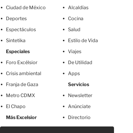
Ciudad de México
Alcaldías
Deportes
Cocina
Espectáculos
Salud
Sintetika
Estilo de Vida
Especiales
Viajes
Foro Excélsior
De Utilidad
Crisis ambiental
Apps
Franja de Gaza
Servicios
Metro CDMX
Newsletter
El Chapo
Anúnciate
Más Excelsior
Directorio
Mujeres
Suscripciones