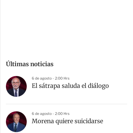
n
a
e
r
s
d
e
c
o
m
Últimas noticias
p
a
6 de agosto - 2:00 Hrs
r
El sátrapa saluda el diálogo
t
i
r
6 de agosto - 2:00 Hrs
Morena quiere suicidarse