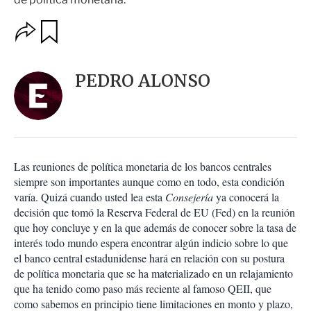
O
G
u
p
a
c
r
i
d
PEDRO ALONSO
o
a
n
r
e
s
d
e
c
Las reuniones de política monetaria de los bancos centrales
o
siempre son importantes aunque como en todo, esta condición
m
varía. Quizá cuando usted lea esta
Consejería
ya conocerá la
p
a
decisión que tomó la Reserva Federal de EU (Fed) en la reunión
r
que hoy concluye y en la que además de conocer sobre la tasa de
t
interés todo mundo espera encontrar algún indicio sobre lo que
i
el banco central estadunidense hará en relación con su postura
r
de política monetaria que se ha materializado en un relajamiento
que ha tenido como paso más reciente al famoso QEII, que
como sabemos en principio tiene limitaciones en monto y plazo,