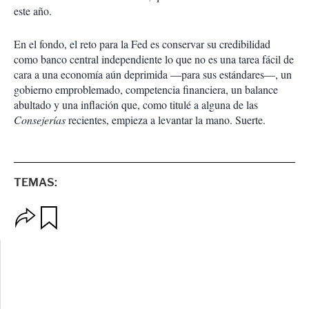
este año.
En el fondo, el reto para la Fed es conservar su credibilidad
como banco central independiente lo que no es una tarea fácil de
cara a una economía aún deprimida —para sus estándares—, un
gobierno emproblemado, competencia financiera, un balance
abultado y una inflación que, como titulé a alguna de las
Consejerías
recientes, empieza a levantar la mano. Suerte.
TEMAS:
O
G
p
u
c
a
i
r
o
d