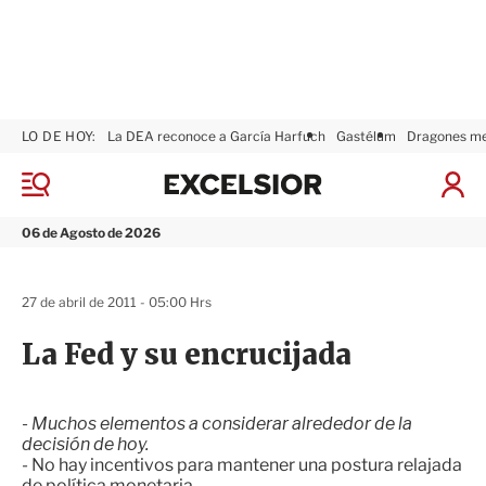
LO DE HOY:
La DEA reconoce a García Harfuch
Gastélum
Dragones m
E
x
M
I
c
e
n
n
e
i
06 de Agosto de 2026
ú
l
c
s
i
i
a
27 de abril de 2011 - 05:00 Hrs
o
r
r
S
La Fed y su encrucijada
e
s
i
ó
- Muchos elementos a considerar alrededor de la
n
decisión de hoy.
- No hay incentivos para mantener una postura relajada
de política monetaria.