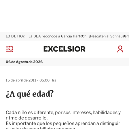
LO DE HOY:
La DEA reconoce a García Harfuch
¡Rescaten al Schnauzer!
E
x
M
I
c
e
n
n
e
i
06 de Agosto de 2026
ú
l
c
s
i
i
a
15 de abril de 2011 - 05:00 Hrs
o
r
r
S
¿A qué edad?
e
s
i
ó
Cada niño es diferente, por sus intereses, habilidades y
n
ritmo de desarrollo.
Es importante que los pequeños aprendan a distinguir
el valor de cada billete y moneda.