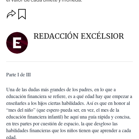
O
G
u
p
a
c
r
i
d
REDACCIÓN EXCÉLSIOR
o
a
n
r
e
s
d
e
c
Parte I de III
o
m
p
Una de las dudas más grandes de los padres, en lo que a
a
educación financiera se refiere, es a qué edad hay que empezar a
r
enseñarles a los hijos ciertas habilidades. Así es que en honor al
t
“mes del niño” (que espero pueda ser, en vez, el mes de la
i
educación financiera infantil) he aquí una guía rápida y concisa,
r
en tres partes por cuestión de espacio, la que desgloso las
habilidades financieras que los niños tienen que aprender a cada
edad.