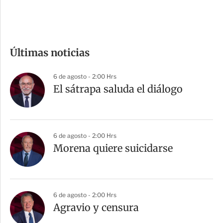
e
c
o
m
Últimas noticias
p
a
6 de agosto - 2:00 Hrs
r
El sátrapa saluda el diálogo
t
i
r
6 de agosto - 2:00 Hrs
Morena quiere suicidarse
6 de agosto - 2:00 Hrs
Agravio y censura