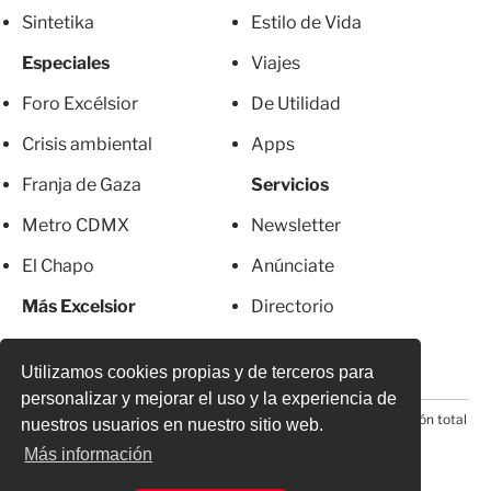
Sintetika
Estilo de Vida
Especiales
Viajes
Foro Excélsior
De Utilidad
Crisis ambiental
Apps
Franja de Gaza
Servicios
Metro CDMX
Newsletter
El Chapo
Anúnciate
Más Excelsior
Directorio
Mujeres
Suscripciones
Utilizamos cookies propias y de terceros para
personalizar y mejorar el uso y la experiencia de
© 2026 Todos los derechos reservados. Prohibida la reproducción total
nuestros usuarios en nuestro sitio web.
o parcial, incluyendo cualquier medio electrónico*
Más información