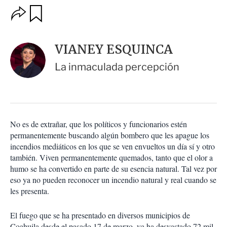
O
G
u
p
a
c
r
i
d
VIANEY ESQUINCA
o
a
n
r
La inmaculada percepción
e
s
d
e
c
o
No es de extrañar, que los políticos y funcionarios estén
m
permanentemente buscando algún bombero que les apague los
p
a
incendios mediáticos en los que se ven envueltos un día sí y otro
r
también. Viven permanentemente quemados, tanto que el olor a
t
humo se ha convertido en parte de su esencia natural. Tal vez por
i
eso ya no pueden reconocer un incendio natural y real cuando se
r
les presenta.
El fuego que se ha presentado en diversos municipios de
Coahuila desde el pasado 17 de marzo, ya ha desvastado 72 mil