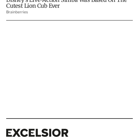
Excelsior
Excelsior