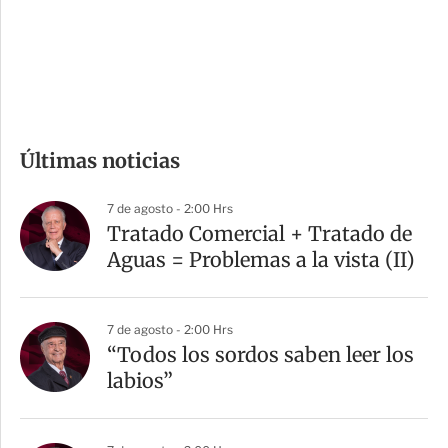
s
d
e
c
o
m
Últimas noticias
p
a
7 de agosto - 2:00 Hrs
r
Tratado Comercial + Tratado de
t
Aguas = Problemas a la vista (II)
i
r
7 de agosto - 2:00 Hrs
“Todos los sordos saben leer los
labios”