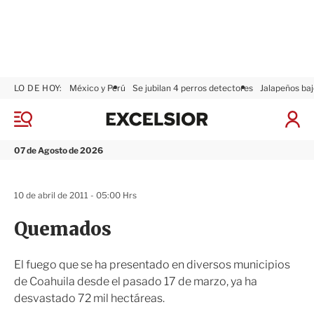
LO DE HOY:
México y Perú
Se jubilan 4 perros detectores
Jalapeños baj
E
x
M
I
c
e
n
n
e
i
07 de Agosto de 2026
ú
l
c
s
i
i
a
10 de abril de 2011 - 05:00 Hrs
o
r
r
S
Quemados
e
s
i
El fuego que se ha presentado en diversos municipios
ó
de Coahuila desde el pasado 17 de marzo, ya ha
n
desvastado 72 mil hectáreas.