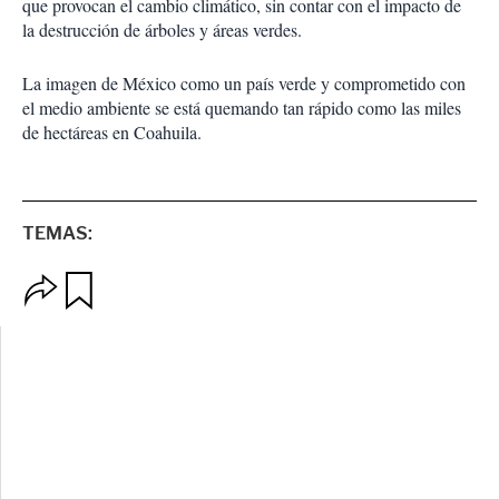
que provocan el cambio climático, sin contar con el impacto de
la destrucción de árboles y áreas verdes.
La imagen de México como un país verde y comprometido con
el medio ambiente se está quemando tan rápido como las miles
de hectáreas en Coahuila.
TEMAS:
O
G
p
u
c
a
i
r
o
d
n
a
e
r