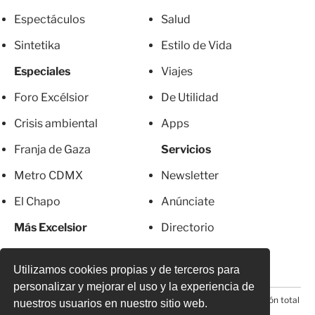
Espectáculos
Salud
Sintetika
Estilo de Vida
Especiales
Viajes
Foro Excélsior
De Utilidad
Crisis ambiental
Apps
Franja de Gaza
Servicios
Metro CDMX
Newsletter
El Chapo
Anúnciate
Más Excelsior
Directorio
Mujeres
Suscripciones
Utilizamos cookies propias y de terceros para
personalizar y mejorar el uso y la experiencia de
© 2026 Todos los derechos reservados. Prohibida la reproducción total
nuestros usuarios en nuestro sitio web.
o parcial, incluyendo cualquier medio electrónico*