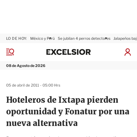
LO DE HOY:
México y Perú
Se jubilan 4 perros detectores
Jalapeños baj
E
x
M
I
c
e
n
n
e
i
08 de Agosto de 2026
ú
l
c
s
i
i
a
05 de abril de 2011 - 05:00 Hrs
o
r
r
S
Hoteleros de Ixtapa pierden
e
s
oportunidad y Fonatur por una
i
ó
nueva alternativa
n