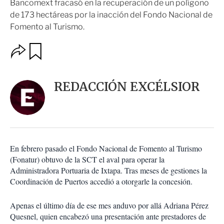
Bancomext fracasó en la recuperación de un polígono
de 173 hectáreas por la inacción del Fondo Nacional de
Fomento al Turismo.
O
G
u
p
a
c
r
i
d
REDACCIÓN EXCÉLSIOR
o
a
n
r
e
s
d
e
c
En febrero pasado el Fondo Nacional de Fomento al Turismo
o
(Fonatur) obtuvo de la SCT el aval para operar la
m
Administradora Portuaria de Ixtapa. Tras meses de gestiones la
p
a
Coordinación de Puertos accedió a otorgarle la concesión.
r
t
Apenas el último día de ese mes anduvo por allá Adriana Pérez
i
Quesnel, quien encabezó una presentación ante prestadores de
r