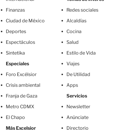
Finanzas
Redes sociales
Ciudad de México
Alcaldías
Deportes
Cocina
Espectáculos
Salud
Sintetika
Estilo de Vida
Especiales
Viajes
Foro Excélsior
De Utilidad
Crisis ambiental
Apps
Franja de Gaza
Servicios
Metro CDMX
Newsletter
El Chapo
Anúnciate
Más Excelsior
Directorio