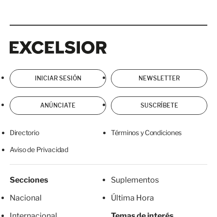
Excelsior
Excelsior
INICIAR SESIÓN
NEWSLETTER
ANÚNCIATE
SUSCRÍBETE
Directorio
Términos y Condiciones
Aviso de Privacidad
Secciones
Suplementos
Nacional
Última Hora
Internacional
Temas de interés