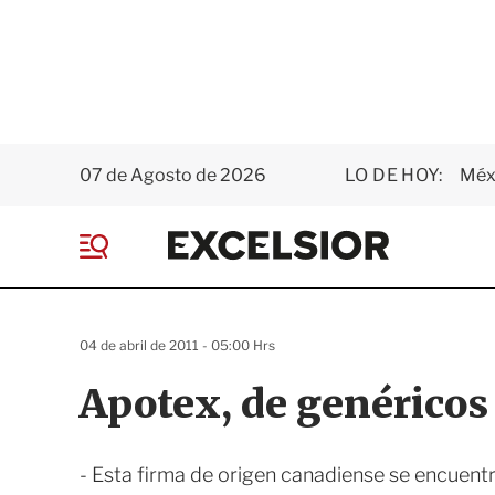
07 de Agosto de 2026
LO DE HOY:
Méxi
E
x
M
c
e
e
n
l
ú
s
04 de abril de 2011 - 05:00 Hrs
i
o
Apotex, de genéricos 
r
- Esta firma de origen canadiense se encuent