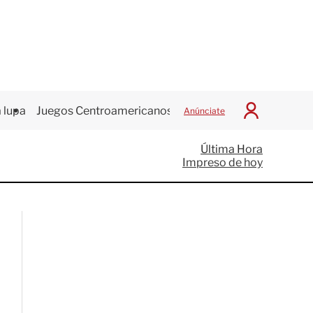
 lupa
Juegos Centroamericanos
Anúnciate
I
n
i
Última Hora
c
Impreso de hoy
i
a
r
S
e
s
i
ó
n