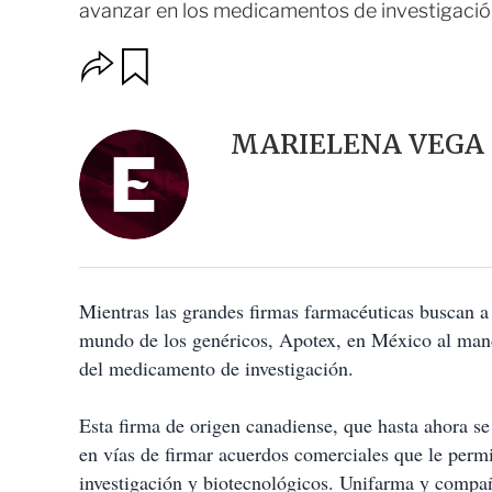
avanzar en los medicamentos de investigació
O
G
u
p
a
c
r
i
d
MARIELENA VEGA
o
a
n
r
e
s
d
e
c
o
Mientras las grandes firmas farmacéuticas buscan a t
m
p
mundo de los genéricos, Apotex, en México al ma
a
del medicamento de investigación.
r
t
i
Esta firma de origen canadiense, que hasta ahora se
r
en vías de firmar acuerdos comerciales que le per
investigación y biotecnológicos. Unifarma y compañ