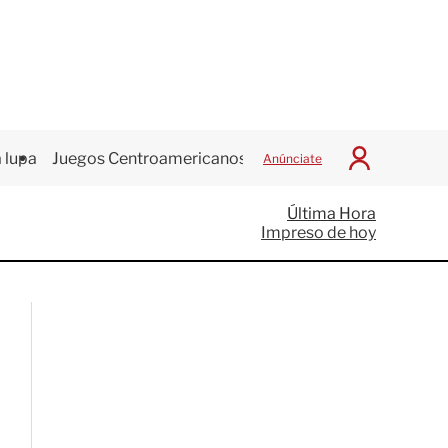
 lupa
Juegos Centroamericanos
Anúnciate
I
n
i
Última Hora
c
Impreso de hoy
i
a
r
S
e
s
i
ó
n