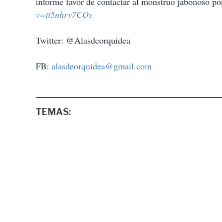
informe favor de contactar al monstruo jabonoso po
v=tt5nhry7COs
Twitter: @Alasdeorquidea
FB:
alasdeorquidea@gmail.com
TEMAS: