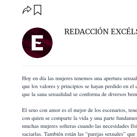
O
G
u
p
a
c
r
i
d
REDACCIÓN EXCÉL
o
a
n
r
e
s
d
e
c
o
Hoy en día las mujeres tenemos una apertura sexual 
m
p
que los valores y principios se hayan perdido en 
a
que la sana sexualidad se conforma de diversos bem
r
t
i
El sexo con amor es el mejor de los escenarios, tener
r
con quien se comparte la vida y una parte fundamenta
muchas mujeres solteras cuando las necesidades físi
saciarlas. También están las “parejas sexuales” que