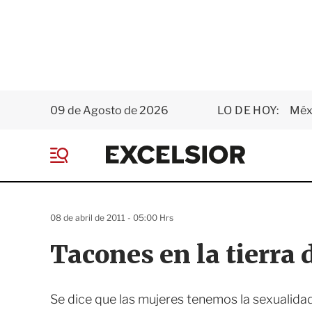
09 de Agosto de 2026
LO DE HOY:
Méxi
E
x
M
c
e
e
n
l
ú
s
08 de abril de 2011 - 05:00 Hrs
i
o
Tacones en la tierra 
r
Se dice que las mujeres tenemos la sexualidad