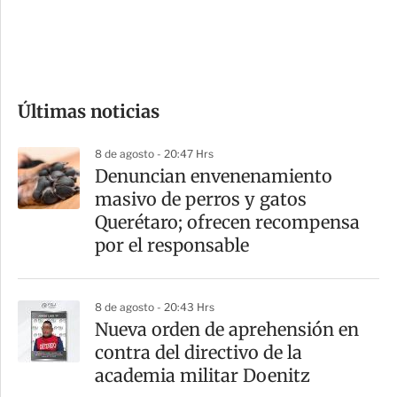
d
e
c
o
Últimas noticias
m
p
8 de agosto - 20:47 Hrs
a
Denuncian envenenamiento
r
masivo de perros y gatos
t
Querétaro; ofrecen recompensa
i
por el responsable
r
8 de agosto - 20:43 Hrs
Nueva orden de aprehensión en
contra del directivo de la
academia militar Doenitz