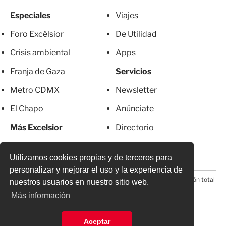
Especiales
Viajes
Foro Excélsior
De Utilidad
Crisis ambiental
Apps
Franja de Gaza
Servicios
Metro CDMX
Newsletter
El Chapo
Anúnciate
Más Excelsior
Directorio
Mujeres
Suscripciones
Utilizamos cookies propias y de terceros para
personalizar y mejorar el uso y la experiencia de
© 2026 Todos los derechos reservados. Prohibida la reproducción total
nuestros usuarios en nuestro sitio web.
o parcial, incluyendo cualquier medio electrónico*
Más información
Aceptar