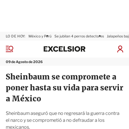
LO DE HOY:
México y Perú
Se jubilan 4 perros detectores
Jalapeños baj
E
x
M
I
c
e
n
n
e
i
09 de Agosto de 2026
ú
l
c
s
i
Sheinbaum se compromete a
i
a
o
r
poner hasta su vida para servir
r
S
e
a México
s
i
ó
Sheinbaum aseguró que no regresará la guerra contra
n
el narco y se comprometió a no defraudar a los
mexicanos.