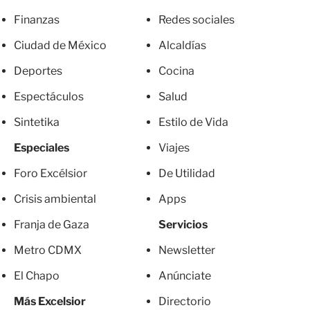
Finanzas
Redes sociales
Ciudad de México
Alcaldías
Deportes
Cocina
Espectáculos
Salud
Sintetika
Estilo de Vida
Especiales
Viajes
Foro Excélsior
De Utilidad
Crisis ambiental
Apps
Franja de Gaza
Servicios
Metro CDMX
Newsletter
El Chapo
Anúnciate
Más Excelsior
Directorio