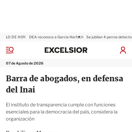
LO DE HOY:
DEA reconoce a García Harfuch
Se jubilan 4 perros detecto
E
x
M
I
c
e
n
n
e
i
07 de Agosto de 2026
ú
l
c
s
i
Barra de abogados, en defensa
i
a
o
r
del Inai
r
S
e
s
El instituto de transparencia cumple con funciones
i
esenciales para la democracia del país, considera la
ó
organización
n