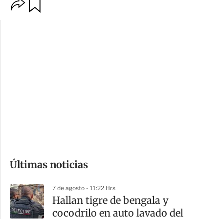
O
G
p
u
c
a
i
r
o
d
n
a
e
r
s
d
e
c
o
Últimas noticias
m
p
7 de agosto - 11:22 Hrs
a
Hallan tigre de bengala y
r
cocodrilo en auto lavado del