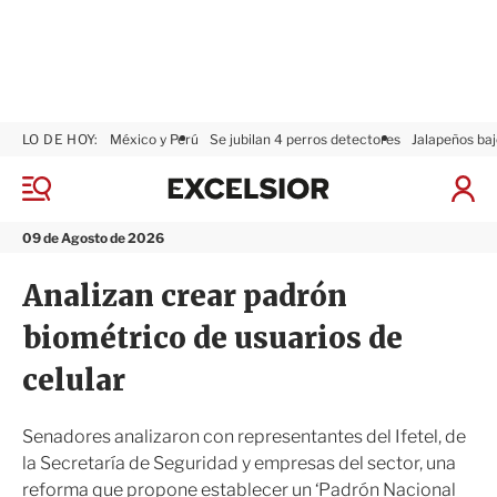
LO DE HOY:
México y Perú
Se jubilan 4 perros detectores
Jalapeños baj
E
x
M
I
c
e
n
n
e
i
09 de Agosto de 2026
ú
l
c
s
i
Analizan crear padrón
i
a
o
r
biométrico de usuarios de
r
S
e
celular
s
i
ó
Senadores analizaron con representantes del Ifetel, de
n
la Secretaría de Seguridad y empresas del sector, una
reforma que propone establecer un ‘Padrón Nacional