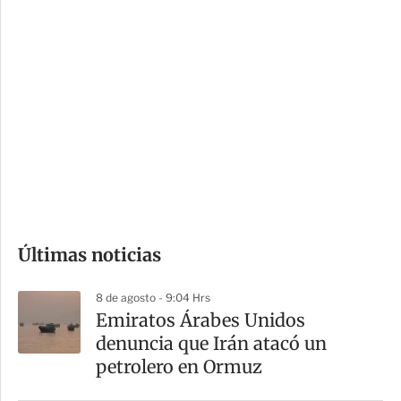
c
a
i
r
o
d
n
a
e
r
s
d
e
c
o
Últimas noticias
m
p
8 de agosto - 9:04 Hrs
a
Emiratos Árabes Unidos
r
denuncia que Irán atacó un
t
petrolero en Ormuz
i