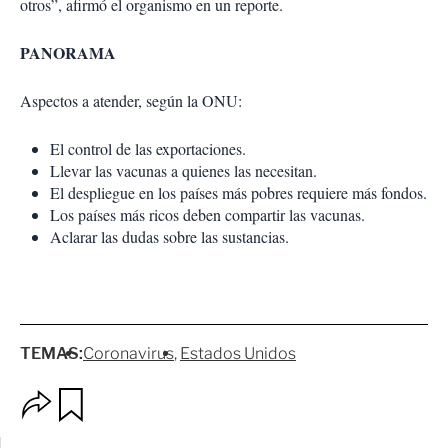
otros”, afirmó el organismo en un reporte.
PANORAMA
Aspectos a atender, según la ONU:
El control de las exportaciones.
Llevar las vacunas a quienes las necesitan.
El despliegue en los países más pobres requiere más fondos.
Los países más ricos deben compartir las vacunas.
Aclarar las dudas sobre las sustancias.
TEMAS:
Coronavirus
Estados Unidos
O
G
p
u