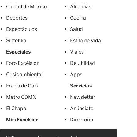
Ciudad de México
Alcaldías
Deportes
Cocina
Espectáculos
Salud
Sintetika
Estilo de Vida
Especiales
Viajes
Foro Excélsior
De Utilidad
Crisis ambiental
Apps
Franja de Gaza
Servicios
Metro CDMX
Newsletter
El Chapo
Anúnciate
Más Excelsior
Directorio
Mujeres
Suscripciones