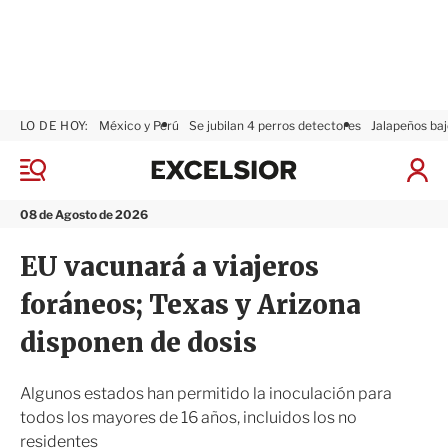
LO DE HOY:
México y Perú
Se jubilan 4 perros detectores
Jalapeños baj
E
x
M
I
c
e
n
n
e
i
08 de Agosto de 2026
ú
l
c
s
i
EU vacunará a viajeros
i
a
o
r
foráneos; Texas y Arizona
r
S
e
disponen de dosis
s
i
ó
Algunos estados han permitido la inoculación para
n
todos los mayores de 16 años, incluidos los no
residentes