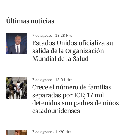
c
o
Últimas noticias
m
p
7 de agosto - 13:28 Hrs
a
Estados Unidos oficializa su
r
salida de la Organización
t
Mundial de la Salud
i
r
7 de agosto - 13:04 Hrs
Crece el número de familias
separadas por ICE; 17 mil
detenidos son padres de niños
estadounidenses
7 de agosto - 11:20 Hrs