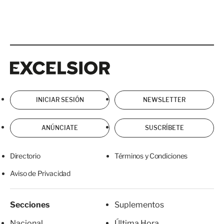
Excelsior
Excelsior
INICIAR SESIÓN
NEWSLETTER
ANÚNCIATE
SUSCRÍBETE
Directorio
Términos y Condiciones
Aviso de Privacidad
Secciones
Suplementos
Nacional
Última Hora