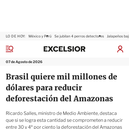
LO DE HOY:
México y Perú
Se jubilan 4 perros detectores
Jalapeños baj
E
x
M
I
c
e
n
n
e
i
07 de Agosto de 2026
ú
l
c
s
i
Brasil quiere mil millones de
i
a
o
r
dólares para reducir
r
S
e
deforestación del Amazonas
s
i
ó
Ricardo Salles, ministro de Medio Ambiente, destaca
n
que si se logra esta cantidad se comprometen a reducir
entre 30 y 4º por ciento la deforestación del Amazonas