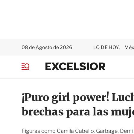
08 de Agosto de 2026
LO DE HOY:
Méxi
E
x
M
c
e
e
n
l
ú
s
¡Puro girl power! Lu
i
o
brechas para las muj
r
Figuras como Camila Cabello, Garbage, Demi L