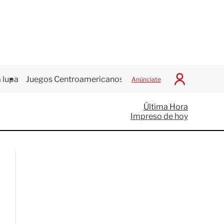
 lupa
Juegos Centroamericanos
Anúnciate
I
n
i
Última Hora
c
Impreso de hoy
i
a
r
S
e
s
i
ó
n