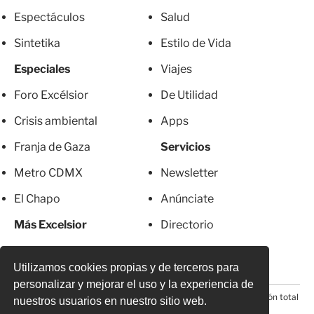
Espectáculos
Salud
Sintetika
Estilo de Vida
Especiales
Viajes
Foro Excélsior
De Utilidad
Crisis ambiental
Apps
Franja de Gaza
Servicios
Metro CDMX
Newsletter
El Chapo
Anúnciate
Más Excelsior
Directorio
Mujeres
Suscripciones
Utilizamos cookies propias y de terceros para
personalizar y mejorar el uso y la experiencia de
© 2026 Todos los derechos reservados. Prohibida la reproducción total
nuestros usuarios en nuestro sitio web.
o parcial, incluyendo cualquier medio electrónico*