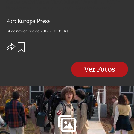
Cercanos del Tercer Tipo', 'Aliens', 'Gremlins', 'E.T.', 'El
Resplandor', 'Volver al Futuro' y Cazafantasmas'
Por:
Europa Press
14 de noviembre de 2017 - 10:18 Hrs
O
G
u
p
a
c
r
i
d
o
Ver Fotos
a
n
r
e
s
d
e
c
o
m
p
a
r