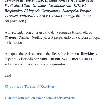
Cercanos del Tercer Tipo
,
Indiana Jones y el Templo de la
Perdición
,
Aliens
,
Gremlins
,
Cazafantasmas
,
E.T.
,
El
Resplandor
,
El Imperio Contraataca
,
Poltergeist
,
Parque
Jurásico
,
Volver al Futuro
o
Cuenta Conmigo
del propio
Stephen King
.
Aún reciente, con el gran éxito de la segunda temporada de
Netflix
Stranger Things
,
ya está preparando una tercera entrega
de la ficción.
Hawkins
Aunque aún se desconocen detalles sobre la trama,
y
Mike
Dustin
Will
Once
Lucas
la pandilla formada por
,
,
,
y
volverán a ser los absolutos protagonistas.
cmd
Síguenos en Twitter @Excelsior.
O si lo prefieres, en Facebook/ExcélsiorMex.