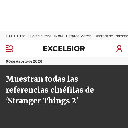
LO DE HOY:
Lucran cursos UNAM
Gerardo Mérida
Decreto de Transpa
E
x
M
I
c
e
n
n
e
i
06 de Agosto de 2026
ú
l
c
s
i
Muestran todas las
i
a
o
r
referencias cinéfilas de
r
S
e
'Stranger Things 2'
s
i
ó
n
El sitio IMDB publica un video con las influencias
ochenteras de la serie, como 'Terminator', 'Encuentros