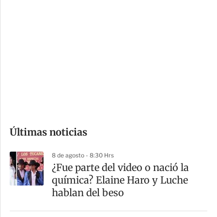
i
r
o
d
n
a
e
r
s
d
e
c
o
Últimas noticias
m
p
8 de agosto - 8:30 Hrs
a
¿Fue parte del video o nació la
r
química? Elaine Haro y Luche
t
hablan del beso
i
r