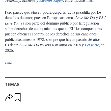
Yesterday
,
Michelle
y
Eleanor Rigby
, entre muchas más.
Pero parece que
Macca
podrá despertar de la pesadilla por los
derechos de autor, pues en Europa sus temas
Love Me Do
y
PS I
Love You
ya son parte del dominio público por la regulación
sobre derechos de autor; mientras que en EU los compositores
pueden obtener el control de los derechos de sus canciones
publicadas antes de 1978, siempre que hayan pasado 56 años.
Es decir,
Love Me Do
volverá a su autor en 2018 y
Let It Be
, en
2026.
cmd
TEMAS:
O
G
p
u
c
a