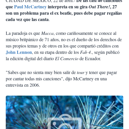
De las casi 40 canciones
CIUDAD DE MÉXICO, 22 de abril.-
que
Paul McCartney
interpreta en su gira
, 27
Out There!
son un problema para el ex beatle, pues debe pagar regalías
cada vez que las canta
.
La paradoja es que
Macca
, como cariñosamente se conoce al
músico britpánico de 71 años, no es el dueño de los derechos de
sus propios temas y de otros en los que compartió créditos con
John Lennon
, en su etapa dentro de los
Fab 4
., según publicó
la edición digital del diario
El Comercio
de Ecuador.
"Sabes que no sienta muy bien salir de
tour
y tener que pagar
por cantar todas mis canciones", dijo McCartney en una
entrevista en 2006.