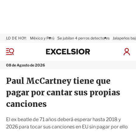
LO DE HOY:
México y Perú
Se jubilan 4 perros detectores
Jalapeños baj
E
x
M
I
c
e
n
n
e
i
08 de Agosto de 2026
ú
l
c
s
i
Paul McCartney tiene que
i
a
o
r
pagar por cantar sus propias
r
S
e
canciones
s
i
ó
El ex beatle de 71 años deberá esperar hasta 2018 y
n
2026 para tocar sus canciones en EU sin pagar por ello