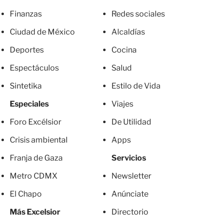
Finanzas
Redes sociales
Ciudad de México
Alcaldías
Deportes
Cocina
Espectáculos
Salud
Sintetika
Estilo de Vida
Especiales
Viajes
Foro Excélsior
De Utilidad
Crisis ambiental
Apps
Franja de Gaza
Servicios
Metro CDMX
Newsletter
El Chapo
Anúnciate
Más Excelsior
Directorio