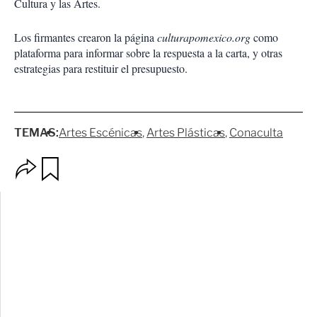
Cultura y las Artes.
Los firmantes crearon la página
culturapomexico.org
como
plataforma para informar sobre la respuesta a la carta, y otras
estrategias para restituir el presupuesto.
TEMAS:
Artes Escénicas
Artes Plásticas
Conaculta
O
G
p
u
c
a
i
r
o
d
n
a
e
r
s