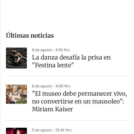
d
e
c
o
Últimas noticias
m
p
6 de agosto - 4:01 Hrs
a
La danza desafía la prisa en
r
"Festina lente"
t
i
6 de agosto - 4:00 Hrs
r
"El museo debe permanecer vivo,
no convertirse en un mausoleo":
Miriam Kaiser
5 de agosto - 15:41 Hrs