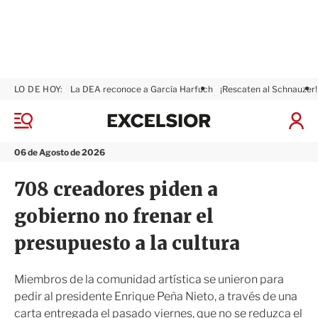
LO DE HOY:
La DEA reconoce a García Harfuch
¡Rescaten al Schnauzer!
E
x
M
I
c
e
n
n
e
i
06 de Agosto de 2026
ú
l
c
s
i
708 creadores piden a
i
a
o
r
gobierno no frenar el
r
S
e
presupuesto a la cultura
s
i
ó
Miembros de la comunidad artística se unieron para
n
pedir al presidente Enrique Peña Nieto, a través de una
carta entregada el pasado viernes, que no se reduzca el