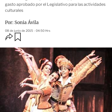
gasto aprobado por el Legislativo para las actividades
culturales
Por:
Sonia Ávila
08 de junio de 2015 - 04:50 Hrs
O
G
u
p
a
c
r
i
d
o
a
n
r
e
s
d
e
c
o
m
p
a
r
t