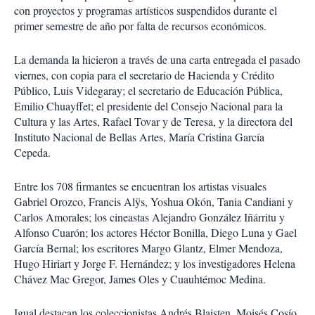
con proyectos y programas artísticos suspendidos durante el
primer semestre de año por falta de recursos económicos.
La demanda la hicieron a través de una carta entregada el pasado
viernes, con copia para el secretario de Hacienda y Crédito
Público, Luis Videgaray; el secretario de Educación Pública,
Emilio Chuayffet; el presidente del Consejo Nacional para la
Cultura y las Artes, Rafael Tovar y de Teresa, y la directora del
Instituto Nacional de Bellas Artes, María Cristina García
Cepeda.
Entre los 708 firmantes se encuentran los artistas visuales
Gabriel Orozco, Francis Alÿs, Yoshua Okón, Tania Candiani y
Carlos Amorales; los cineastas Alejandro González Iñárritu y
Alfonso Cuarón; los actores Héctor Bonilla, Diego Luna y Gael
García Bernal; los escritores Margo Glantz, Elmer Mendoza,
Hugo Hiriart y Jorge F. Hernández; y los investigadores Helena
Chávez Mac Gregor, James Oles y Cuauhtémoc Medina.
Igual destacan los coleccionistas Andrés Blaisten, Moisés Cosío