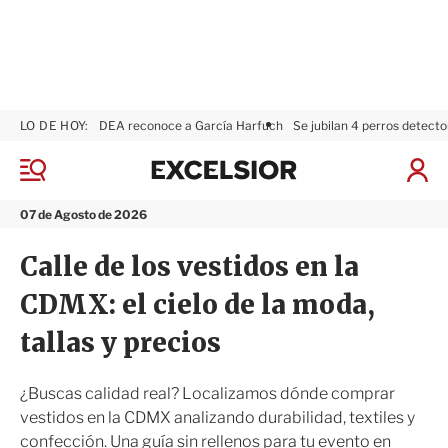
LO DE HOY:
DEA reconoce a García Harfuch
Se jubilan 4 perros detecto
E
x
M
I
c
e
n
n
e
i
07 de Agosto de 2026
ú
l
c
s
i
Calle de los vestidos en la
i
a
o
r
CDMX: el cielo de la moda,
r
S
e
tallas y precios
s
i
ó
¿Buscas calidad real? Localizamos dónde comprar
n
vestidos en la CDMX analizando durabilidad, textiles y
confección. Una guía sin rellenos para tu evento en