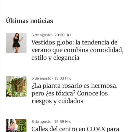
c
o
Últimas noticias
m
p
6 de agosto - 20:00 Hrs
a
Vestidos globo: la tendencia de
r
verano que combina comodidad,
t
estilo y elegancia
i
r
6 de agosto - 19:03 Hrs
¿La planta rosario es hermosa,
pero ¿es tóxica? Conoce los
riesgos y cuidados
6 de agosto - 15:58 Hrs
Calles del centro en CDMX para