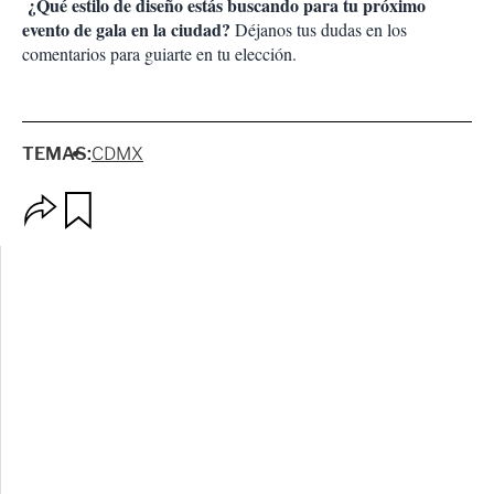
¿Qué estilo de diseño estás buscando para tu próximo
evento de gala en la ciudad?
Déjanos tus dudas en los
comentarios para guiarte en tu elección.
TEMAS:
CDMX
O
G
p
u
c
a
i
r
o
d
n
a
e
r
s
d
e