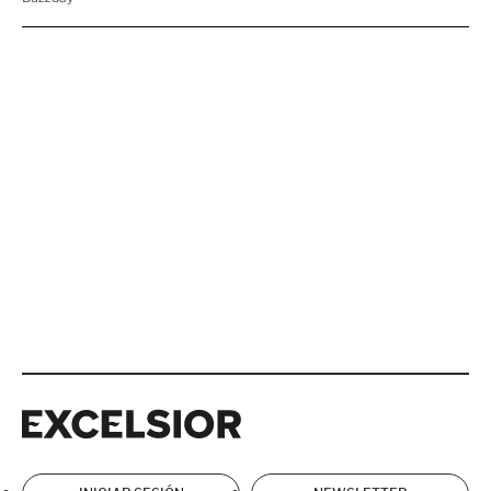
Excelsior
Excelsior