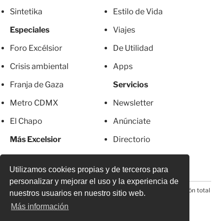
Sintetika
Estilo de Vida
Especiales
Viajes
Foro Excélsior
De Utilidad
Crisis ambiental
Apps
Franja de Gaza
Servicios
Metro CDMX
Newsletter
El Chapo
Anúnciate
Más Excelsior
Directorio
Mujeres
Suscripciones
Utilizamos cookies propias y de terceros para
personalizar y mejorar el uso y la experiencia de
© 2026 Todos los derechos reservados. Prohibida la reproducción total
nuestros usuarios en nuestro sitio web.
o parcial, incluyendo cualquier medio electrónico*
Más información