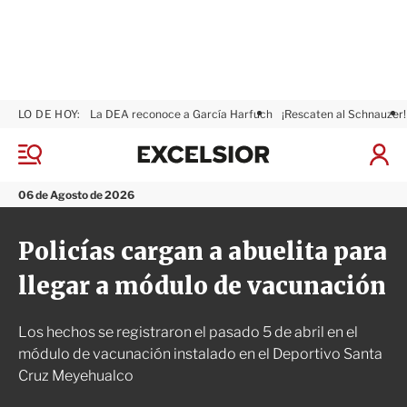
LO DE HOY:
La DEA reconoce a García Harfuch
¡Rescaten al Schnauzer!
E
x
M
I
c
e
n
n
e
i
06 de Agosto de 2026
ú
l
c
s
i
Policías cargan a abuelita para
i
a
o
r
llegar a módulo de vacunación
r
S
e
s
Los hechos se registraron el pasado 5 de abril en el
i
ó
módulo de vacunación instalado en el Deportivo Santa
n
Cruz Meyehualco