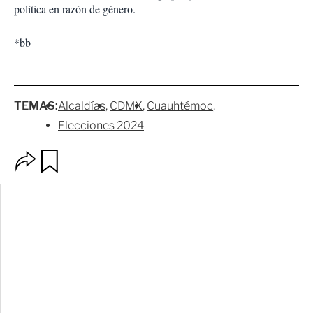
política en razón de género.
*bb
TEMAS:
Alcaldías
CDMX
Cuauhtémoc
Elecciones 2024
O
G
p
u
c
a
i
r
o
d
n
a
e
r
s