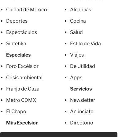
Ciudad de México
Alcaldías
Deportes
Cocina
Espectáculos
Salud
Sintetika
Estilo de Vida
Especiales
Viajes
Foro Excélsior
De Utilidad
Crisis ambiental
Apps
Franja de Gaza
Servicios
Metro CDMX
Newsletter
El Chapo
Anúnciate
Más Excelsior
Directorio
Mujeres
Suscripciones