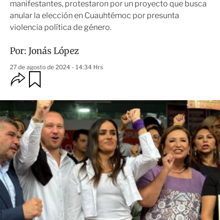
manifestantes, protestaron por un proyecto que busca
anular la elección en Cuauhtémoc por presunta
violencia política de género.
Por:
Jonás López
27 de agosto de 2024 - 14:34 Hrs
O
G
u
p
a
c
r
i
d
o
a
n
r
e
s
d
e
c
o
m
p
a
r