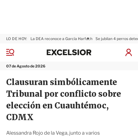
LO DE HOY:
La DEA reconoce a García Harfuch
Se jubilan 4 perros dete
E
x
M
I
c
e
n
n
e
i
07 de Agosto de 2026
ú
l
c
s
i
Clausuran simbólicamente
i
a
o
r
Tribunal por conflicto sobre
r
S
e
elección en Cuauhtémoc,
s
i
CDMX
ó
n
Alessandra Rojo de la Vega, junto a varios