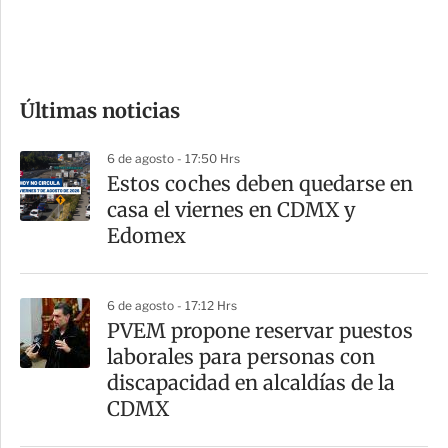
d
e
c
o
Últimas noticias
m
p
6 de agosto - 17:50 Hrs
a
Estos coches deben quedarse en
r
casa el viernes en CDMX y
t
Edomex
i
r
6 de agosto - 17:12 Hrs
PVEM propone reservar puestos
laborales para personas con
discapacidad en alcaldías de la
CDMX