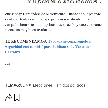
no se presenten el día de la elección”.
Movimiento Ciudadano
Zurishaday Hernández, de
, dijo: “Me
siento contenta con el trabajo que hemos realizado en la
campaña, hemos tenido muy buena aceptación y creo que vamos
a tener un muy buen resultado”.
TE RECOMENDAMOS:
Taboada se compromete a
‘seguridad con cambio’ para habitantes de Venustiano
Carranza
cva
TEMAS:
CDMX
Elecciones
Partidos políticos
O
G
p
u