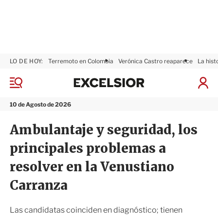
LO DE HOY:
Terremoto en Colombia
Verónica Castro reaparece
La hist
E
x
M
I
c
e
n
n
e
i
10 de Agosto de 2026
ú
l
c
s
i
Ambulantaje y seguridad, los
i
a
o
r
principales problemas a
r
S
e
resolver en la Venustiano
s
i
Carranza
ó
n
Las candidatas coinciden en diagnóstico; tienen