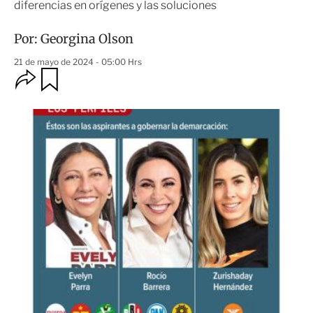
diferencias en orígenes y las soluciones
Por:
Georgina Olson
21 de mayo de 2024 - 05:00 Hrs
O
G
u
p
a
c
r
i
d
o
a
n
r
e
s
d
e
c
o
m
p
a
r
t
i
r