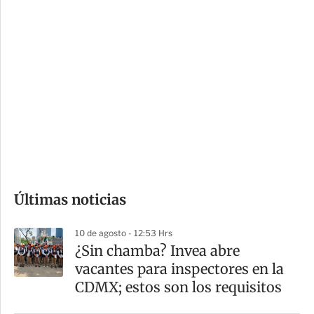
c
a
i
r
o
d
n
a
e
r
s
d
e
c
o
Últimas noticias
m
p
10 de agosto - 12:53 Hrs
a
¿Sin chamba? Invea abre
r
vacantes para inspectores en la
t
CDMX; estos son los requisitos
i