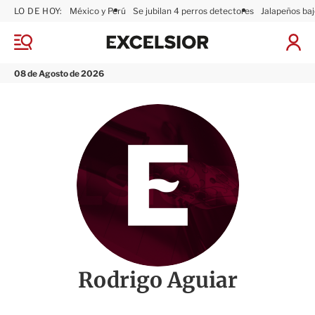
LO DE HOY:
México y Perú
Se jubilan 4 perros detectores
Jalapeños baj
E
x
M
I
c
e
n
n
e
i
08 de Agosto de 2026
ú
l
c
s
i
i
a
o
r
r
S
e
s
i
ó
n
Rodrigo Aguiar