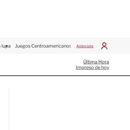
 lupa
Juegos Centroamericanos
Anúnciate
I
n
i
Última Hora
c
Impreso de hoy
i
a
r
S
e
s
i
ó
n