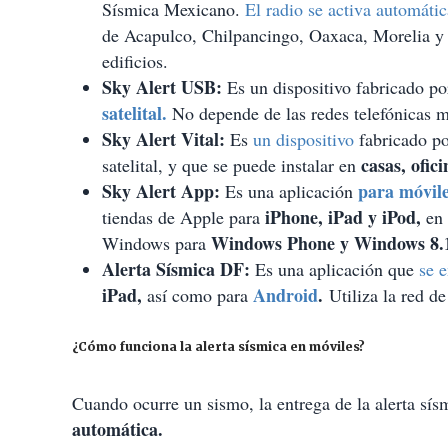
Sísmica Mexicano.
El radio se activa automáti
de Acapulco, Chilpancingo, Oaxaca, Morelia y l
edificios.
Sky Alert USB:
Es un dispositivo fabricado p
satelital.
No depende de las redes telefónicas 
Sky Alert Vital:
Es
un dispositivo
fabricado po
casas, ofici
satelital, y que se puede instalar en
Sky Alert App:
para móvil
Es una aplicación
iPhone, iPad y iPod,
tiendas de Apple para
en 
Windows Phone y Windows 8.
Windows para
Alerta Sísmica DF:
Es una aplicación que
se 
iPad,
Android
.
así como para
Utiliza la red de
¿Cómo funciona la alerta sísmica en móviles?
Cuando ocurre un sismo, la entrega de la alerta sísmi
automática.