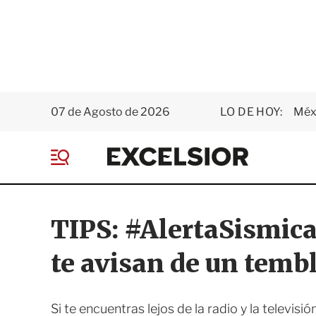
07 de Agosto de 2026
LO DE HOY:
Méxi
E
x
M
c
e
e
n
l
ú
s
TIPS: #AlertaSismica
i
o
te avisan de un temb
r
Si te encuentras lejos de la radio y la televisi